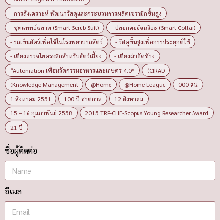
- การสังเคราะห์ พัฒนาวัสดุและกระบวนการผลิตเซรามิกขั้นสูง
- ชุดแพทย์ฉลาด (Smart Scrub Suit)
- ปลอกคออัจฉริยะ (Smart Collar)
- รถเข็นสัตว์เพื่อใช้ในโรงพยาบาลสัตว์
- วัสดุขั้นสูงเพื่อการประยุกต์ใช้
- เตียงตรวจไฮดรอลิกสำหรับสัตว์เลี้ยง
- เตียงผ่าตัดช้าง
“Automation เพื่อนวัตกรรมอาหารและเกษตร 4.0”
(CIRAD
(Knowledge Management
@Home
@Home League
000 คน
1 สิงหาคม 2551
100 ปี ชาตกาล
12 สิงหาคม
15 – 16 กุมภาพันธ์ 2558
2015 TRF-CHE-Scopus Young Researcher Award
21 ปี
ชื่อผู้ติดต่อ
อีเมล