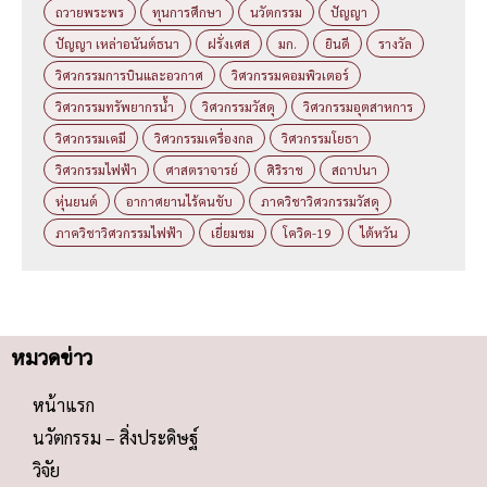
ถวายพระพร
ทุนการศึกษา
นวัตกรรม
ปัญญา
ปัญญา เหล่าอนันต์ธนา
ฝรั่งเศส
มก.
ยินดี
รางวัล
วิศวกรรมการบินและอวกาศ
วิศวกรรมคอมพิวเตอร์
วิศวกรรมทรัพยากรน้ำ
วิศวกรรมวัสดุ
วิศวกรรมอุตสาหการ
วิศวกรรมเคมี
วิศวกรรมเครื่องกล
วิศวกรรมโยธา
วิศวกรรมไฟฟ้า
ศาสตราจารย์
ศิริราช
สถาปนา
หุ่นยนต์
อากาศยานไร้คนขับ
ภาควิชาวิศวกรรมวัสดุ
ภาควิชาวิศวกรรมไฟฟ้า
เยี่ยมชม
โควิด-19
ไต้หวัน
หมวดข่าว
หน้าแรก
นวัตกรรม – สิ่งประดิษฐ์
วิจัย