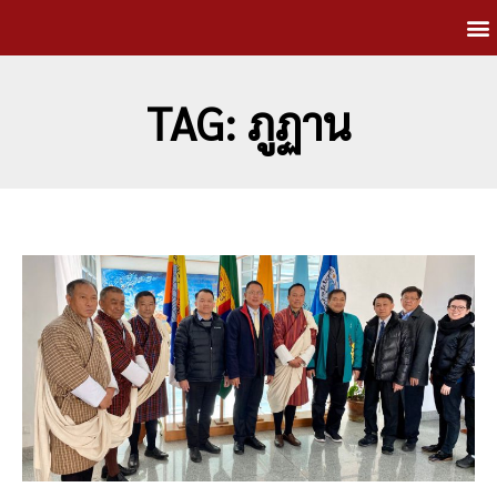
TAG: ภูฏาน