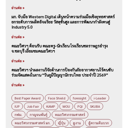
อ่านต่อ »
มก. จับมือ Western Digital เดินหน้าความร่วมมือเชิงยุทธศาสตร์
ยกระดับการผลิตอัจฉริยะ วัสดุขั้นสูง และการพัฒนากำลังคนสู่
Industry 5.0
อ่านต่อ »
คณะวิศวฯ ต้อนรับ คณะครู-นักเรียน โรงเรียนชลราษฎรอำรุง
จ.ชลบุรี เยี่ยมชมคณะวิศวฯ
อ่านต่อ »
คณะวิศวฯ นำผลงานวิจัยด้านการป้องกันภัยอากาศยานไร้คนขับ
ร่วมจัดแสดงในงาน “วันภูมิปัญญานักรบไทย ประจำปี 2569”
อ่านต่อ »
Best Paper Award
Face Shield
foresight
i-Leader
IUP
Job Fair
KAMP
MOU
PQI
SKUBA
กฟผ.
กาญจนพันธุ์
คณะวิศวกรรมศาสตร์
คณะวิศวกรรมศาสตร์ มก.
ญี่ปุ่น
ดูงาน
ตู้ความดันบวก