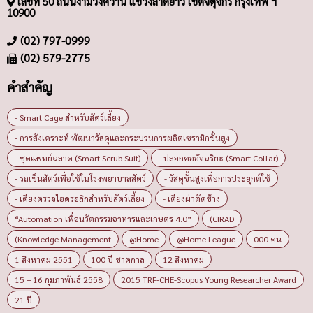
เลขที่ 50 ถนนงามวงศ์วาน แขวงลาดยาว เขตจตุจักร กรุงเทพ ฯ
10900
(02) 797-0999
(02) 579-2775
คำสำคัญ
- Smart Cage สำหรับสัตว์เลี้ยง
- การสังเคราะห์ พัฒนาวัสดุและกระบวนการผลิตเซรามิกขั้นสูง
- ชุดแพทย์ฉลาด (Smart Scrub Suit)
- ปลอกคออัจฉริยะ (Smart Collar)
- รถเข็นสัตว์เพื่อใช้ในโรงพยาบาลสัตว์
- วัสดุขั้นสูงเพื่อการประยุกต์ใช้
- เตียงตรวจไฮดรอลิกสำหรับสัตว์เลี้ยง
- เตียงผ่าตัดช้าง
“Automation เพื่อนวัตกรรมอาหารและเกษตร 4.0”
(CIRAD
(Knowledge Management
@Home
@Home League
000 คน
1 สิงหาคม 2551
100 ปี ชาตกาล
12 สิงหาคม
15 – 16 กุมภาพันธ์ 2558
2015 TRF-CHE-Scopus Young Researcher Award
21 ปี