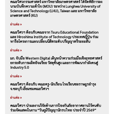
คณะวิศวกรรมศาสตร์ มหาวิทยาลัยเกษตรศาสตร์ ได้จัดพิธีการลง
นามบันทึกความเข้าใจ (MOU) ระหว่าง Lunghwa University of
Science and Technology (LHU), Taiwan และ มหาวิทยาลัย
เกษตรศาสตร์ (KU)
อ่านต่อ »
คณะวิศวฯ ต้อนรับคณะจาก Tsuru Educational Foundation
และ Hiroshima Institute of Technology ประเทศญี่ปุ่น ร่วม
หารือโครงการแลกเปลี่ยนนิสิตระดับปริญญาตรีระยะสั้น
อ่านต่อ »
มก. จับมือ Western Digital เดินหน้าความร่วมมือเชิงยุทธศาสตร์
ยกระดับการผลิตอัจฉริยะ วัสดุขั้นสูง และการพัฒนากำลังคนสู่
Industry 5.0
อ่านต่อ »
คณะวิศวฯ ต้อนรับ คณะครู-นักเรียน โรงเรียนชลราษฎรอำรุง
จ.ชลบุรี เยี่ยมชมคณะวิศวฯ
อ่านต่อ »
คณะวิศวฯ นำผลงานวิจัยด้านการป้องกันภัยอากาศยานไร้คนขับ
ร่วมจัดแสดงในงาน “วันภูมิปัญญานักรบไทย ประจำปี 2569”