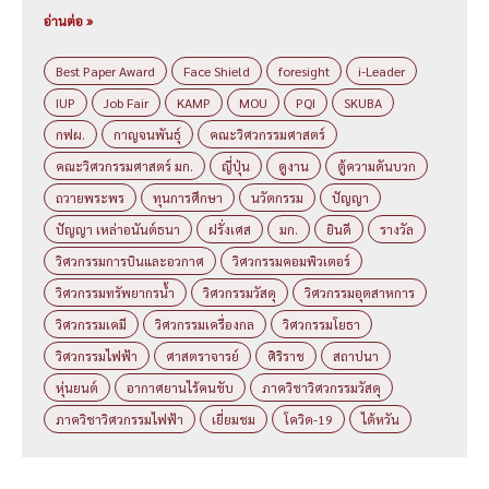
อ่านต่อ »
Best Paper Award
Face Shield
foresight
i-Leader
IUP
Job Fair
KAMP
MOU
PQI
SKUBA
กฟผ.
กาญจนพันธุ์
คณะวิศวกรรมศาสตร์
คณะวิศวกรรมศาสตร์ มก.
ญี่ปุ่น
ดูงาน
ตู้ความดันบวก
ถวายพระพร
ทุนการศึกษา
นวัตกรรม
ปัญญา
ปัญญา เหล่าอนันต์ธนา
ฝรั่งเศส
มก.
ยินดี
รางวัล
วิศวกรรมการบินและอวกาศ
วิศวกรรมคอมพิวเตอร์
วิศวกรรมทรัพยากรน้ำ
วิศวกรรมวัสดุ
วิศวกรรมอุตสาหการ
วิศวกรรมเคมี
วิศวกรรมเครื่องกล
วิศวกรรมโยธา
วิศวกรรมไฟฟ้า
ศาสตราจารย์
ศิริราช
สถาปนา
หุ่นยนต์
อากาศยานไร้คนขับ
ภาควิชาวิศวกรรมวัสดุ
ภาควิชาวิศวกรรมไฟฟ้า
เยี่ยมชม
โควิด-19
ไต้หวัน