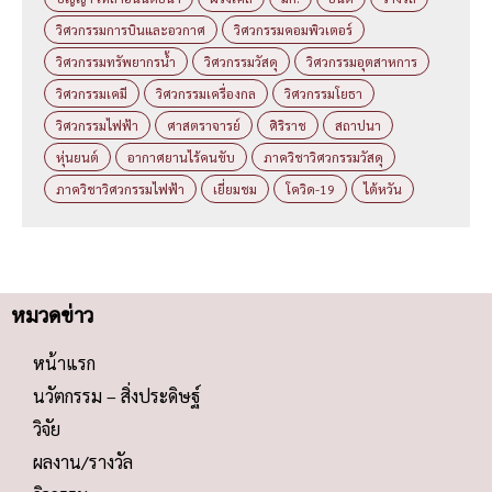
วิศวกรรมการบินและอวกาศ
วิศวกรรมคอมพิวเตอร์
วิศวกรรมทรัพยากรน้ำ
วิศวกรรมวัสดุ
วิศวกรรมอุตสาหการ
วิศวกรรมเคมี
วิศวกรรมเครื่องกล
วิศวกรรมโยธา
วิศวกรรมไฟฟ้า
ศาสตราจารย์
ศิริราช
สถาปนา
หุ่นยนต์
อากาศยานไร้คนขับ
ภาควิชาวิศวกรรมวัสดุ
ภาควิชาวิศวกรรมไฟฟ้า
เยี่ยมชม
โควิด-19
ไต้หวัน
หมวดข่าว
หน้าแรก
นวัตกรรม – สิ่งประดิษฐ์
วิจัย
ผลงาน/รางวัล