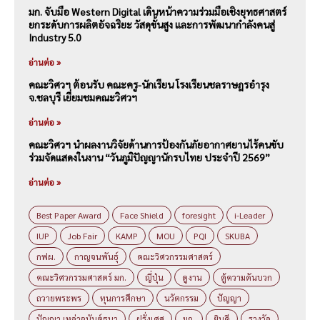
มก. จับมือ Western Digital เดินหน้าความร่วมมือเชิงยุทธศาสตร์
ยกระดับการผลิตอัจฉริยะ วัสดุขั้นสูง และการพัฒนากำลังคนสู่
Industry 5.0
อ่านต่อ »
คณะวิศวฯ ต้อนรับ คณะครู-นักเรียน โรงเรียนชลราษฎรอำรุง
จ.ชลบุรี เยี่ยมชมคณะวิศวฯ
อ่านต่อ »
คณะวิศวฯ นำผลงานวิจัยด้านการป้องกันภัยอากาศยานไร้คนขับ
ร่วมจัดแสดงในงาน “วันภูมิปัญญานักรบไทย ประจำปี 2569”
อ่านต่อ »
Best Paper Award
Face Shield
foresight
i-Leader
IUP
Job Fair
KAMP
MOU
PQI
SKUBA
กฟผ.
กาญจนพันธุ์
คณะวิศวกรรมศาสตร์
คณะวิศวกรรมศาสตร์ มก.
ญี่ปุ่น
ดูงาน
ตู้ความดันบวก
ถวายพระพร
ทุนการศึกษา
นวัตกรรม
ปัญญา
ปัญญา เหล่าอนันต์ธนา
ฝรั่งเศส
มก.
ยินดี
รางวัล