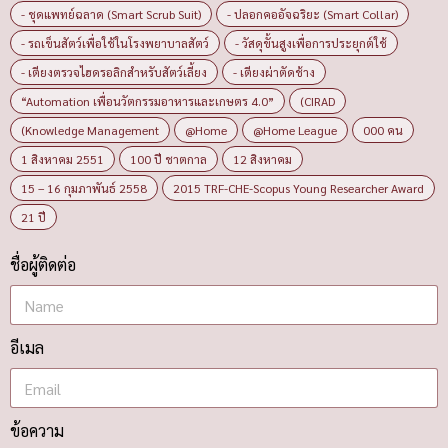
- ชุดแพทย์ฉลาด (Smart Scrub Suit)
- ปลอกคออัจฉริยะ (Smart Collar)
- รถเข็นสัตว์เพื่อใช้ในโรงพยาบาลสัตว์
- วัสดุขั้นสูงเพื่อการประยุกต์ใช้
- เตียงตรวจไฮดรอลิกสำหรับสัตว์เลี้ยง
- เตียงผ่าตัดช้าง
“Automation เพื่อนวัตกรรมอาหารและเกษตร 4.0”
(CIRAD
(Knowledge Management
@Home
@Home League
000 คน
1 สิงหาคม 2551
100 ปี ชาตกาล
12 สิงหาคม
15 – 16 กุมภาพันธ์ 2558
2015 TRF-CHE-Scopus Young Researcher Award
21 ปี
ชื่อผู้ติดต่อ
อีเมล
ข้อความ