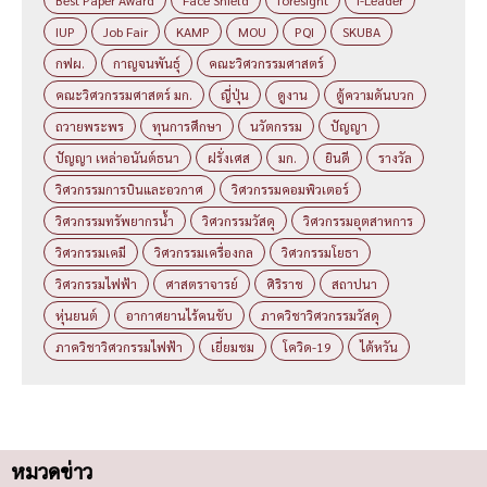
Best Paper Award
Face Shield
foresight
i-Leader
IUP
Job Fair
KAMP
MOU
PQI
SKUBA
กฟผ.
กาญจนพันธุ์
คณะวิศวกรรมศาสตร์
คณะวิศวกรรมศาสตร์ มก.
ญี่ปุ่น
ดูงาน
ตู้ความดันบวก
ถวายพระพร
ทุนการศึกษา
นวัตกรรม
ปัญญา
ปัญญา เหล่าอนันต์ธนา
ฝรั่งเศส
มก.
ยินดี
รางวัล
วิศวกรรมการบินและอวกาศ
วิศวกรรมคอมพิวเตอร์
วิศวกรรมทรัพยากรน้ำ
วิศวกรรมวัสดุ
วิศวกรรมอุตสาหการ
วิศวกรรมเคมี
วิศวกรรมเครื่องกล
วิศวกรรมโยธา
วิศวกรรมไฟฟ้า
ศาสตราจารย์
ศิริราช
สถาปนา
หุ่นยนต์
อากาศยานไร้คนขับ
ภาควิชาวิศวกรรมวัสดุ
ภาควิชาวิศวกรรมไฟฟ้า
เยี่ยมชม
โควิด-19
ไต้หวัน
หมวดข่าว