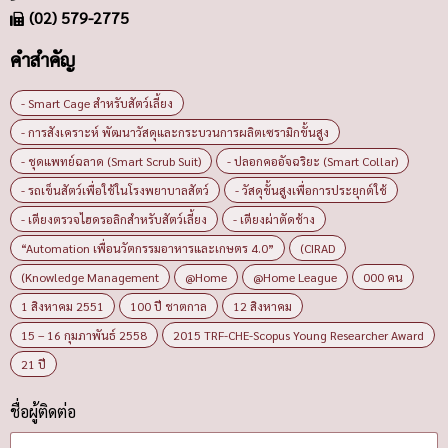
(02) 579-2775
คำสำคัญ
- Smart Cage สำหรับสัตว์เลี้ยง
- การสังเคราะห์ พัฒนาวัสดุและกระบวนการผลิตเซรามิกขั้นสูง
- ชุดแพทย์ฉลาด (Smart Scrub Suit)
- ปลอกคออัจฉริยะ (Smart Collar)
- รถเข็นสัตว์เพื่อใช้ในโรงพยาบาลสัตว์
- วัสดุขั้นสูงเพื่อการประยุกต์ใช้
- เตียงตรวจไฮดรอลิกสำหรับสัตว์เลี้ยง
- เตียงผ่าตัดช้าง
“Automation เพื่อนวัตกรรมอาหารและเกษตร 4.0”
(CIRAD
(Knowledge Management
@Home
@Home League
000 คน
1 สิงหาคม 2551
100 ปี ชาตกาล
12 สิงหาคม
15 – 16 กุมภาพันธ์ 2558
2015 TRF-CHE-Scopus Young Researcher Award
21 ปี
ชื่อผู้ติดต่อ