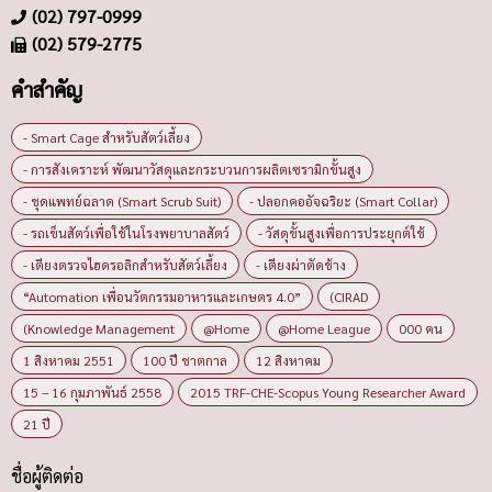
(02) 797-0999
(02) 579-2775
คำสำคัญ
- Smart Cage สำหรับสัตว์เลี้ยง
- การสังเคราะห์ พัฒนาวัสดุและกระบวนการผลิตเซรามิกขั้นสูง
- ชุดแพทย์ฉลาด (Smart Scrub Suit)
- ปลอกคออัจฉริยะ (Smart Collar)
- รถเข็นสัตว์เพื่อใช้ในโรงพยาบาลสัตว์
- วัสดุขั้นสูงเพื่อการประยุกต์ใช้
- เตียงตรวจไฮดรอลิกสำหรับสัตว์เลี้ยง
- เตียงผ่าตัดช้าง
“Automation เพื่อนวัตกรรมอาหารและเกษตร 4.0”
(CIRAD
(Knowledge Management
@Home
@Home League
000 คน
1 สิงหาคม 2551
100 ปี ชาตกาล
12 สิงหาคม
15 – 16 กุมภาพันธ์ 2558
2015 TRF-CHE-Scopus Young Researcher Award
21 ปี
ชื่อผู้ติดต่อ