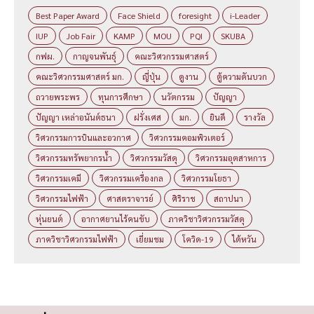
Best Paper Award
Face Shield
foresight
i-Leader
IUP
Job Fair
KAMP
MOU
PQI
SKUBA
กฟผ.
กาญจนพันธุ์
คณะวิศวกรรมศาสตร์
คณะวิศวกรรมศาสตร์ มก.
ญี่ปุ่น
ดูงาน
ตู้ความดันบวก
ถวายพระพร
ทุนการศึกษา
นวัตกรรม
ปัญญา
ปัญญา เหล่าอนันต์ธนา
ฝรั่งเศส
มก.
ยินดี
รางวัล
วิศวกรรมการบินและอวกาศ
วิศวกรรมคอมพิวเตอร์
วิศวกรรมทรัพยากรน้ำ
วิศวกรรมวัสดุ
วิศวกรรมอุตสาหการ
วิศวกรรมเคมี
วิศวกรรมเครื่องกล
วิศวกรรมโยธา
วิศวกรรมไฟฟ้า
ศาสตราจารย์
ศิริราช
สถาปนา
หุ่นยนต์
อากาศยานไร้คนขับ
ภาควิชาวิศวกรรมวัสดุ
ภาควิชาวิศวกรรมไฟฟ้า
เยี่ยมชม
โควิด-19
ไต้หวัน