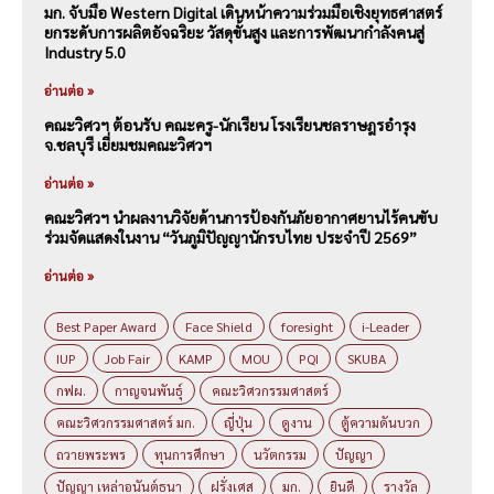
มก. จับมือ Western Digital เดินหน้าความร่วมมือเชิงยุทธศาสตร์
ยกระดับการผลิตอัจฉริยะ วัสดุขั้นสูง และการพัฒนากำลังคนสู่
Industry 5.0
อ่านต่อ »
คณะวิศวฯ ต้อนรับ คณะครู-นักเรียน โรงเรียนชลราษฎรอำรุง
จ.ชลบุรี เยี่ยมชมคณะวิศวฯ
อ่านต่อ »
คณะวิศวฯ นำผลงานวิจัยด้านการป้องกันภัยอากาศยานไร้คนขับ
ร่วมจัดแสดงในงาน “วันภูมิปัญญานักรบไทย ประจำปี 2569”
อ่านต่อ »
Best Paper Award
Face Shield
foresight
i-Leader
IUP
Job Fair
KAMP
MOU
PQI
SKUBA
กฟผ.
กาญจนพันธุ์
คณะวิศวกรรมศาสตร์
คณะวิศวกรรมศาสตร์ มก.
ญี่ปุ่น
ดูงาน
ตู้ความดันบวก
ถวายพระพร
ทุนการศึกษา
นวัตกรรม
ปัญญา
ปัญญา เหล่าอนันต์ธนา
ฝรั่งเศส
มก.
ยินดี
รางวัล