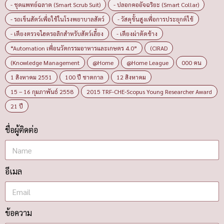
- ชุดแพทย์ฉลาด (Smart Scrub Suit)
- ปลอกคออัจฉริยะ (Smart Collar)
- รถเข็นสัตว์เพื่อใช้ในโรงพยาบาลสัตว์
- วัสดุขั้นสูงเพื่อการประยุกต์ใช้
- เตียงตรวจไฮดรอลิกสำหรับสัตว์เลี้ยง
- เตียงผ่าตัดช้าง
“Automation เพื่อนวัตกรรมอาหารและเกษตร 4.0”
(CIRAD
(Knowledge Management
@Home
@Home League
000 คน
1 สิงหาคม 2551
100 ปี ชาตกาล
12 สิงหาคม
15 – 16 กุมภาพันธ์ 2558
2015 TRF-CHE-Scopus Young Researcher Award
21 ปี
ชื่อผู้ติดต่อ
อีเมล
ข้อความ