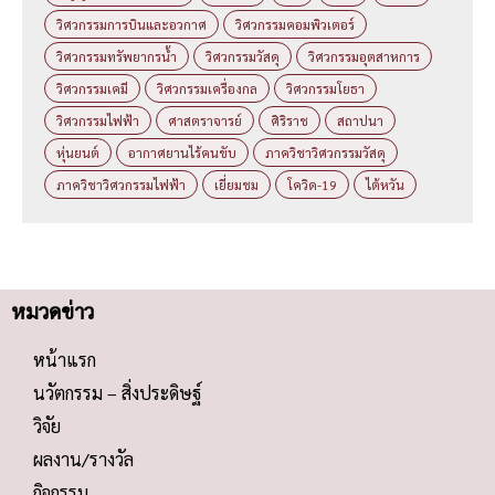
วิศวกรรมการบินและอวกาศ
วิศวกรรมคอมพิวเตอร์
วิศวกรรมทรัพยากรน้ำ
วิศวกรรมวัสดุ
วิศวกรรมอุตสาหการ
วิศวกรรมเคมี
วิศวกรรมเครื่องกล
วิศวกรรมโยธา
วิศวกรรมไฟฟ้า
ศาสตราจารย์
ศิริราช
สถาปนา
หุ่นยนต์
อากาศยานไร้คนขับ
ภาควิชาวิศวกรรมวัสดุ
ภาควิชาวิศวกรรมไฟฟ้า
เยี่ยมชม
โควิด-19
ไต้หวัน
หมวดข่าว
หน้าแรก
นวัตกรรม – สิ่งประดิษฐ์
วิจัย
ผลงาน/รางวัล
กิจกรรม