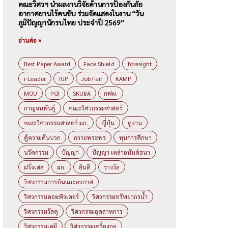
คณะวิศวฯ นำผลงานวิจัยด้านการป้องกันภัย
อากาศยานไร้คนขับ ร่วมจัดแสดงในงาน “วัน
ภูมิปัญญานักรบไทย ประจำปี 2569”
อ่านต่อ »
Best Paper Award
Face Shield
foresight
i-Leader
IUP
Job Fair
KAMP
MOU
PQI
SKUBA
กฟผ.
กาญจนพันธุ์
คณะวิศวกรรมศาสตร์
คณะวิศวกรรมศาสตร์ มก.
ญี่ปุ่น
ดูงาน
ตู้ความดันบวก
ถวายพระพร
ทุนการศึกษา
นวัตกรรม
ปัญญา
ปัญญา เหล่าอนันต์ธนา
ฝรั่งเศส
มก.
ยินดี
รางวัล
วิศวกรรมการบินและอวกาศ
วิศวกรรมคอมพิวเตอร์
วิศวกรรมทรัพยากรน้ำ
วิศวกรรมวัสดุ
วิศวกรรมอุตสาหการ
วิศวกรรมเคมี
วิศวกรรมเครื่องกล