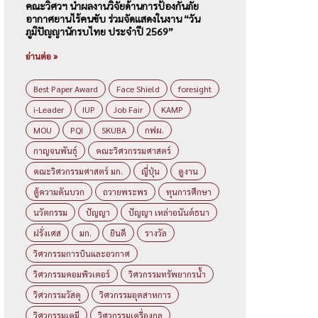
คณะวิศวฯ นำผลงานวิจัยด้านการป้องกันภัย
อากาศยานไร้คนขับ ร่วมจัดแสดงในงาน “วัน
ภูมิปัญญานักรบไทย ประจำปี 2569”
อ่านต่อ »
Best Paper Award
Face Shield
foresight
i-Leader
IUP
Job Fair
KAMP
MOU
PQI
SKUBA
กฟผ.
กาญจนพันธุ์
คณะวิศวกรรมศาสตร์
คณะวิศวกรรมศาสตร์ มก.
ญี่ปุ่น
ดูงาน
ตู้ความดันบวก
ถวายพระพร
ทุนการศึกษา
นวัตกรรม
ปัญญา
ปัญญา เหล่าอนันต์ธนา
ฝรั่งเศส
มก.
ยินดี
รางวัล
วิศวกรรมการบินและอวกาศ
วิศวกรรมคอมพิวเตอร์
วิศวกรรมทรัพยากรน้ำ
วิศวกรรมวัสดุ
วิศวกรรมอุตสาหการ
วิศวกรรมเคมี
วิศวกรรมเครื่องกล