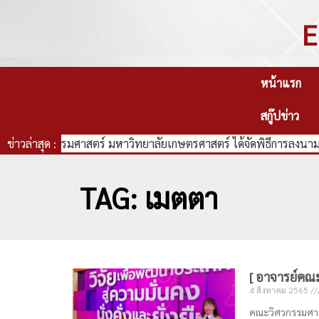
E
หน้าแรก
สกู๊ปข่าว
คณะวิศวกรรมศาสตร์ มหาวิทยาลัยเกษตรศาสตร์ ได้จัดพิธีการลงนามบ
ข่าวล่าสุด :
TAG: เมตตา
[ อาจารย์คณะว
4 สิงหาคม 2565
คณะวิศวกรรมศาส