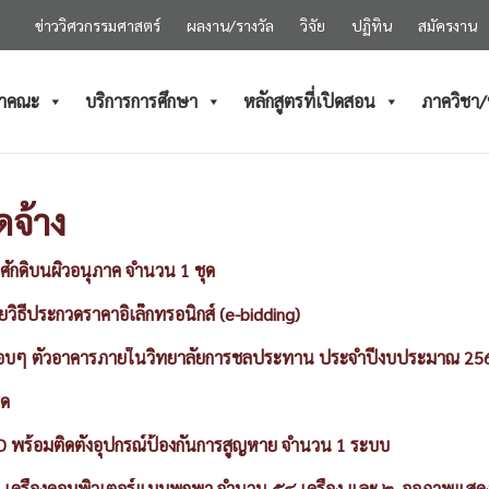
ข่าววิศวกรรมศาสตร์
ผลงาน/รางวัล
วิจัย
ปฏิทิน
สมัครงาน
ำคณะ
บริการการศึกษา
หลักสูตรที่เปิดสอน
ภาควิชา
ดจ้าง
กดิ์บนผิวอนุภาค จำนวน 1 ชุด
ยวิธีประกวดราคาอิเล็กทรอนิกส์ (e-bidding)
อบๆ ตัวอาคารภายในวิทยาลัยการชลประทาน ประจำปีงบประมาณ 25
ุด
 พร้อมติดตั้งอุปกรณ์ป้องกันการสูญหาย จำนวน 1 ระบบ
 ๑. เครื่องคอมพิวเตอร์แบบพกพา จำนวน ๕๔ เครื่อง และ ๒. จอภาพแส