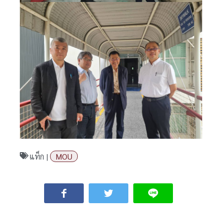
แท็ก |
MOU