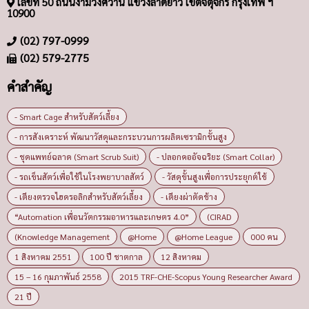
เลขที่ 50 ถนนงามวงศ์วาน แขวงลาดยาว เขตจตุจักร กรุงเทพ ฯ
10900
(02) 797-0999
(02) 579-2775
คำสำคัญ
- Smart Cage สำหรับสัตว์เลี้ยง
- การสังเคราะห์ พัฒนาวัสดุและกระบวนการผลิตเซรามิกขั้นสูง
- ชุดแพทย์ฉลาด (Smart Scrub Suit)
- ปลอกคออัจฉริยะ (Smart Collar)
- รถเข็นสัตว์เพื่อใช้ในโรงพยาบาลสัตว์
- วัสดุขั้นสูงเพื่อการประยุกต์ใช้
- เตียงตรวจไฮดรอลิกสำหรับสัตว์เลี้ยง
- เตียงผ่าตัดช้าง
“Automation เพื่อนวัตกรรมอาหารและเกษตร 4.0”
(CIRAD
(Knowledge Management
@Home
@Home League
000 คน
1 สิงหาคม 2551
100 ปี ชาตกาล
12 สิงหาคม
15 – 16 กุมภาพันธ์ 2558
2015 TRF-CHE-Scopus Young Researcher Award
21 ปี