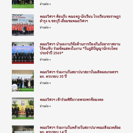
อ่านต่อ »
คณะวิศวฯ ต้อนรับ คณะครู-นักเรียน โรงเรียนชลราษฎร
อำรุง จ.ชลบุรี เยี่ยมชมคณะวิศวฯ
อ่านต่อ »
คณะวิศวฯ นำผลงานวิจัยด้านการป้องกันภัยอากาศยาน
ไร้คนขับ ร่วมจัดแสดงในงาน “วันภูมิปัญญานักรบไทย
ประจำปี 2569”
อ่านต่อ »
คณะวิศวฯ ร่วมงานวันสถาปนาสถาบันผลิตผลเกษตรฯ
มก. ครบรอบ 35 ปี
อ่านต่อ »
คณะวิศวฯ เข้าร่วมพิธีถวายพระพรชัยมงคล
อ่านต่อ »
คณะวิศวฯ ร่วมงานวันคล้ายวันสถาปนาคณะสิ่งแวดล้อม
มก. ครบรอบ 14 ปี