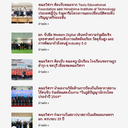
คณะวิศวฯ ต้อนรับคณะจาก Tsuru Educational
Foundation และ Hiroshima Institute of Technology
ประเทศญี่ปุ่น ร่วมหารือโครงการแลกเปลี่ยนนิสิตระดับ
ปริญญาตรีระยะสั้น
อ่านต่อ »
มก. จับมือ Western Digital เดินหน้าความร่วมมือเชิง
ยุทธศาสตร์ ยกระดับการผลิตอัจฉริยะ วัสดุขั้นสูง และ
การพัฒนากำลังคนสู่ Industry 5.0
อ่านต่อ »
คณะวิศวฯ ต้อนรับ คณะครู-นักเรียน โรงเรียนชลราษฎร
อำรุง จ.ชลบุรี เยี่ยมชมคณะวิศวฯ
อ่านต่อ »
คณะวิศวฯ นำผลงานวิจัยด้านการป้องกันภัยอากาศยาน
ไร้คนขับ ร่วมจัดแสดงในงาน “วันภูมิปัญญานักรบไทย
ประจำปี 2569”
อ่านต่อ »
คณะวิศวฯ ร่วมงานวันสถาปนาสถาบันผลิตผลเกษตรฯ
มก. ครบรอบ 35 ปี
อ่านต่อ »