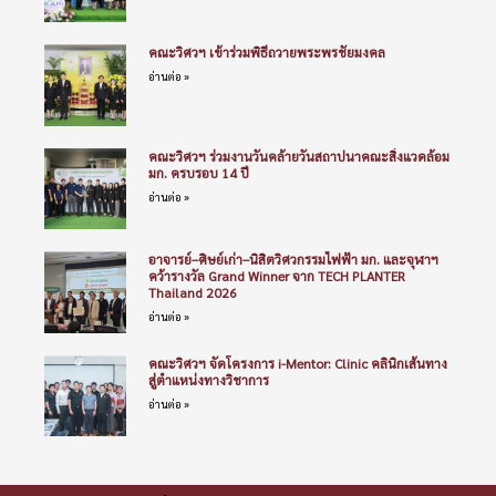
คณะวิศวฯ เข้าร่วมพิธีถวายพระพรชัยมงคล
อ่านต่อ »
คณะวิศวฯ ร่วมงานวันคล้ายวันสถาปนาคณะสิ่งแวดล้อม
มก. ครบรอบ 14 ปี
อ่านต่อ »
อาจารย์–ศิษย์เก่า–นิสิตวิศวกรรมไฟฟ้า มก. และจุฬาฯ
คว้ารางวัล Grand Winner จาก TECH PLANTER
Thailand 2026
อ่านต่อ »
คณะวิศวฯ จัดโครงการ i-Mentor: Clinic คลินิกเส้นทาง
สู่ตำแหน่งทางวิชาการ
อ่านต่อ »