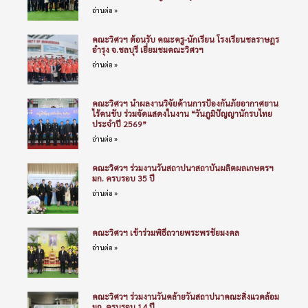
อ่านต่อ »
คณะวิศวฯ ต้อนรับ คณะครู-นักเรียน โรงเรียนชลราษฎร
อำรุง จ.ชลบุรี เยี่ยมชมคณะวิศวฯ
อ่านต่อ »
คณะวิศวฯ นำผลงานวิจัยด้านการป้องกันภัยอากาศยาน
ไร้คนขับ ร่วมจัดแสดงในงาน “วันภูมิปัญญานักรบไทย
ประจำปี 2569”
อ่านต่อ »
คณะวิศวฯ ร่วมงานวันสถาปนาสถาบันผลิตผลเกษตรฯ
มก. ครบรอบ 35 ปี
อ่านต่อ »
คณะวิศวฯ เข้าร่วมพิธีถวายพระพรชัยมงคล
อ่านต่อ »
คณะวิศวฯ ร่วมงานวันคล้ายวันสถาปนาคณะสิ่งแวดล้อม
มก. ครบรอบ 14 ปี