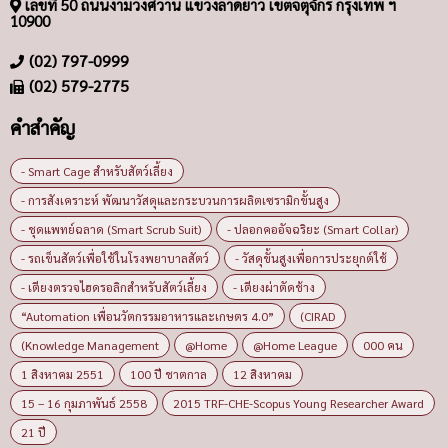
เลขที่ 50 ถนนงามวงศ์วาน แขวงลาดยาว เขตจตุจักร กรุงเทพ ฯ
10900
(02) 797-0999
(02) 579-2775
คำสำคัญ
- Smart Cage สำหรับสัตว์เลี้ยง
- การสังเคราะห์ พัฒนาวัสดุและกระบวนการผลิตเซรามิกขั้นสูง
- ชุดแพทย์ฉลาด (Smart Scrub Suit)
- ปลอกคออัจฉริยะ (Smart Collar)
- รถเข็นสัตว์เพื่อใช้ในโรงพยาบาลสัตว์
- วัสดุขั้นสูงเพื่อการประยุกต์ใช้
- เตียงตรวจไฮดรอลิกสำหรับสัตว์เลี้ยง
- เตียงผ่าตัดช้าง
“Automation เพื่อนวัตกรรมอาหารและเกษตร 4.0”
(CIRAD
(Knowledge Management
@Home
@Home League
000 คน
1 สิงหาคม 2551
100 ปี ชาตกาล
12 สิงหาคม
15 – 16 กุมภาพันธ์ 2558
2015 TRF-CHE-Scopus Young Researcher Award
21 ปี