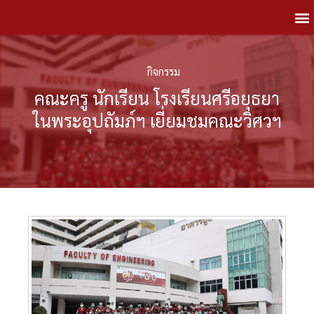
กิจกรรม
คณะครู นักเรียน โรงเรียนศรีอยุธยา
ในพระอุปถัมภ์ฯ เยี่ยมชมคณะวิศวฯ