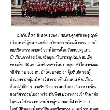
เมื่อวันที่ 26 สิงหาคม 2565 ผศ.ดร.ดุลย์พิเชษฐ์ ฤกษ์
ปรีดาพงศ์ ผู้ช่วยคณบดีฝ่ายวิชาการ พร้อมด้วยคณาจารย์
คณะวิศวกรรมศาสตร์ ร่วมให้การต้อนรับคณะครูและ
นักเรียนจากโรงเรียนศรีอยุธยาในพระอุปถัมภ์ สมเด็จ
พระเจ้าภคินีเธอ เจ้าฟ้าเพชรรัตนราชสุดา สิริโสภาพัณณ
วดี จำนวน 101 คน นำโดยนางอมรา คุ้มจันอัด รองผู้
อำนวยการกลุ่มบริหารวิชาการ เข้าเยี่ยมชม ห้องเรียน
ห้องปฏิบัติการ ภาควิชาวิศวกรรมเครื่องกล วิศวกรรมวัสดุ
และวิศวกรรมโยธา พร้อมรับฟังแนวทางการเข้าศึกษาต่อ
ในคณะวิศวกรรมศาสตร์จากผู้ช่วยคณบดีฝ่ายวิชาการ
โดยมีนิสิตจากสโมสรนิสิตคณะวิศวกรรมศาสตร์ ร่วมพูดคุย