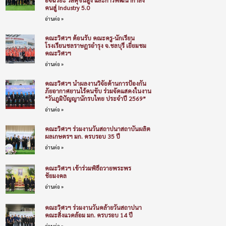
คนสู่ Industry 5.0
อ่านต่อ »
คณะวิศวฯ ต้อนรับ คณะครู-นักเรียน
โรงเรียนชลราษฎรอำรุง จ.ชลบุรี เยี่ยมชม
คณะวิศวฯ
อ่านต่อ »
คณะวิศวฯ นำผลงานวิจัยด้านการป้องกัน
ภัยอากาศยานไร้คนขับ ร่วมจัดแสดงในงาน
“วันภูมิปัญญานักรบไทย ประจำปี 2569”
อ่านต่อ »
คณะวิศวฯ ร่วมงานวันสถาปนาสถาบันผลิต
ผลเกษตรฯ มก. ครบรอบ 35 ปี
อ่านต่อ »
คณะวิศวฯ เข้าร่วมพิธีถวายพระพร
ชัยมงคล
อ่านต่อ »
คณะวิศวฯ ร่วมงานวันคล้ายวันสถาปนา
คณะสิ่งแวดล้อม มก. ครบรอบ 14 ปี
อ่านต่อ »