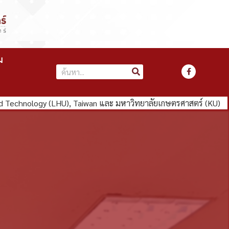
ม
chnology (LHU), Taiwan และ มหาวิทยาลัยเกษตรศาสตร์ (KU)
คณะ