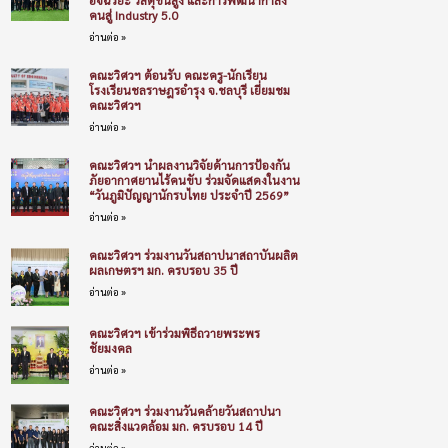
คนสู่ Industry 5.0
อ่านต่อ »
คณะวิศวฯ ต้อนรับ คณะครู-นักเรียน
โรงเรียนชลราษฎรอำรุง จ.ชลบุรี เยี่ยมชม
คณะวิศวฯ
อ่านต่อ »
คณะวิศวฯ นำผลงานวิจัยด้านการป้องกัน
ภัยอากาศยานไร้คนขับ ร่วมจัดแสดงในงาน
“วันภูมิปัญญานักรบไทย ประจำปี 2569”
อ่านต่อ »
คณะวิศวฯ ร่วมงานวันสถาปนาสถาบันผลิต
ผลเกษตรฯ มก. ครบรอบ 35 ปี
อ่านต่อ »
คณะวิศวฯ เข้าร่วมพิธีถวายพระพร
ชัยมงคล
อ่านต่อ »
คณะวิศวฯ ร่วมงานวันคล้ายวันสถาปนา
คณะสิ่งแวดล้อม มก. ครบรอบ 14 ปี
อ่านต่อ »