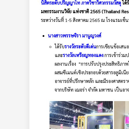
นิสิตระดับปริญญาโท ภาควิชาวิศวกรรมวัสดุ
ได้
มหกรรมงานวิจัย แห่งชาติ 2565 (Thailand R
ระหว่างวันที่ 1-5 สิงหาคม 2565 ณ โรงแรมเซ็
นางสาวพรรษจิรา มานูญวงศ์
ได้รับ
รางวัลระดับดีเด่น
การเขียนข้อเสน
และ
รางวัลเหรียญทองแดง
การเข้าร่วม
ผลงานเรื่อง “การปรับปรุงประสิทธิภาพ
ผสมซีเมนต์เชิงประกอบด้วยสารอลูมิเนียม-
อาจารย์ที่ปรึกษาหลัก และมีรองศาสตร
จากบริษัท เฌอร่า จำกัด มหาชน เป็นอาจา