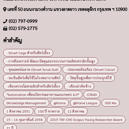
เลขที่ 50 ถนนงามวงศ์วาน แขวงลาดยาว เขตจตุจักร กรุงเทพ ฯ 10900
(02) 797-0999
(02) 579-2775
คำสำคัญ
- Smart Cage สำหรับสัตว์เลี้ยง
- การสังเคราะห์ พัฒนาวัสดุและกระบวนการผลิตเซรามิกขั้นสูง
- ชุดแพทย์ฉลาด (Smart Scrub Suit)
- ปลอกคออัจฉริยะ (Smart Collar)
- รถเข็นสัตว์เพื่อใช้ในโรงพยาบาลสัตว์
- วัสดุขั้นสูงเพื่อการประยุกต์ใช้
- เตียงตรวจไฮดรอลิกสำหรับสัตว์เลี้ยง
- เตียงผ่าตัดช้าง
“Automation เพื่อนวัตกรรมอาหารและเกษตร 4.0”
(CIRAD
(Knowledge Management
@Home
@Home League
000 คน
1 สิงหาคม 2551
100 ปี ชาตกาล
12 สิงหาคม
15 – 16 กุมภาพันธ์ 2558
2015 TRF-CHE-Scopus Young Researcher Award
21 ปี