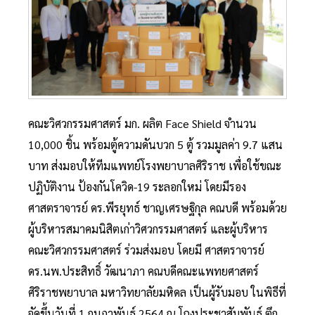
คณะวิศวกรรมศาสตร์ มก. ผลิต Face Shield จำนวน
10,000 ชิ้น พร้อมตู้ความดันบวก 5 ตู้ รวมมูลค่า 9.7 แสน
บาท ส่งมอบให้ทีมแพทย์โรงพยาบาลศิริราช เพื่อใช้ขณะ
ปฏิบัติงาน ป้องกันโควิด-19 ระลอกใหม่ โดยมีรอง
ศาสตราจารย์ ดร.พีรยุทธ์ ชาญเศรษฐิกุล คณบดี พร้อมด้วย
ผู้บริหารสมาคมนิสิตเก่าวิศวกรรมศาสตร์ และผู้บริหาร
คณะวิศวกรรมศาสตร์ ร่วมส่งมอบ โดยมี ศาสตราจารย์
ดร.นพ.ประสิทธิ์ วัฒนาภา คณบดีคณะแพทยศาสตร์
ศิริราชพยาบาล มหาวิทยาลัยมหิดล เป็นผู้รับมอบ ในพิธีที่
จัดขึ้นวันที่ 1 กุมภาพันธ์ 2564 ณ โถงประชาสัมพันธ์ ตึก