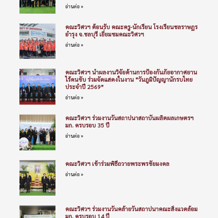
อ่านต่อ »
คณะวิศวฯ ต้อนรับ คณะครู-นักเรียน โรงเรียนชลราษฎร
อำรุง จ.ชลบุรี เยี่ยมชมคณะวิศวฯ
อ่านต่อ »
คณะวิศวฯ นำผลงานวิจัยด้านการป้องกันภัยอากาศยาน
ไร้คนขับ ร่วมจัดแสดงในงาน “วันภูมิปัญญานักรบไทย
ประจำปี 2569”
อ่านต่อ »
คณะวิศวฯ ร่วมงานวันสถาปนาสถาบันผลิตผลเกษตรฯ
มก. ครบรอบ 35 ปี
อ่านต่อ »
คณะวิศวฯ เข้าร่วมพิธีถวายพระพรชัยมงคล
อ่านต่อ »
คณะวิศวฯ ร่วมงานวันคล้ายวันสถาปนาคณะสิ่งแวดล้อม
มก. ครบรอบ 14 ปี