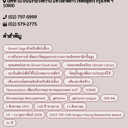
เลขที่ 50 ถนนงามวงศ์วาน แขวงลาดยาว เขตจตุจักร กรุงเทพ ฯ
10900
(02) 797-0999
(02) 579-2775
คำสำคัญ
- Smart Cage สำหรับสัตว์เลี้ยง
- การสังเคราะห์ พัฒนาวัสดุและกระบวนการผลิตเซรามิกขั้นสูง
- ชุดแพทย์ฉลาด (Smart Scrub Suit)
- ปลอกคออัจฉริยะ (Smart Collar)
- รถเข็นสัตว์เพื่อใช้ในโรงพยาบาลสัตว์
- วัสดุขั้นสูงเพื่อการประยุกต์ใช้
- เตียงตรวจไฮดรอลิกสำหรับสัตว์เลี้ยง
- เตียงผ่าตัดช้าง
“Automation เพื่อนวัตกรรมอาหารและเกษตร 4.0”
(CIRAD
(Knowledge Management
@Home
@Home League
000 คน
1 สิงหาคม 2551
100 ปี ชาตกาล
12 สิงหาคม
15 – 16 กุมภาพันธ์ 2558
2015 TRF-CHE-Scopus Young Researcher Award
21 ปี