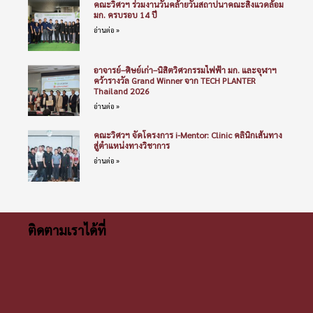
คณะวิศวฯ ร่วมงานวันคล้ายวันสถาปนาคณะสิ่งแวดล้อม
มก. ครบรอบ 14 ปี
อ่านต่อ »
อาจารย์–ศิษย์เก่า–นิสิตวิศวกรรมไฟฟ้า มก. และจุฬาฯ
คว้ารางวัล Grand Winner จาก TECH PLANTER
Thailand 2026
อ่านต่อ »
คณะวิศวฯ จัดโครงการ i-Mentor: Clinic คลินิกเส้นทาง
สู่ตำแหน่งทางวิชาการ
อ่านต่อ »
ติดตามเราได้ที่