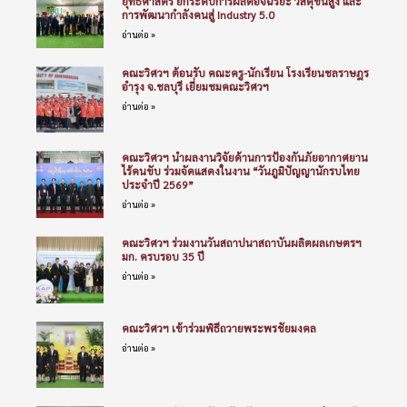
ยุทธศาสตร์ ยกระดับการผลิตอัจฉริยะ วัสดุขั้นสูง และ
การพัฒนากำลังคนสู่ Industry 5.0
อ่านต่อ »
คณะวิศวฯ ต้อนรับ คณะครู-นักเรียน โรงเรียนชลราษฎร
อำรุง จ.ชลบุรี เยี่ยมชมคณะวิศวฯ
อ่านต่อ »
คณะวิศวฯ นำผลงานวิจัยด้านการป้องกันภัยอากาศยาน
ไร้คนขับ ร่วมจัดแสดงในงาน “วันภูมิปัญญานักรบไทย
ประจำปี 2569”
อ่านต่อ »
คณะวิศวฯ ร่วมงานวันสถาปนาสถาบันผลิตผลเกษตรฯ
มก. ครบรอบ 35 ปี
อ่านต่อ »
คณะวิศวฯ เข้าร่วมพิธีถวายพระพรชัยมงคล
อ่านต่อ »