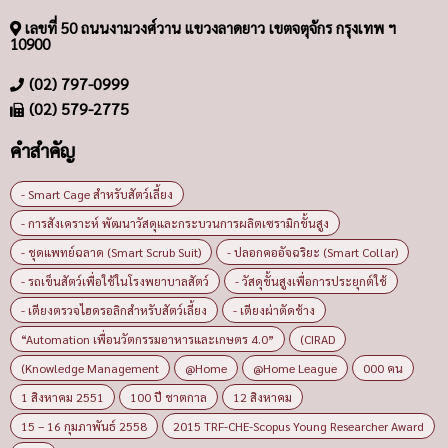
เลขที่ 50 ถนนงามวงศ์วาน แขวงลาดยาว เขตจตุจักร กรุงเทพ ฯ
10900
(02) 797-0999
(02) 579-2775
คำสำคัญ
- Smart Cage สำหรับสัตว์เลี้ยง
- การสังเคราะห์ พัฒนาวัสดุและกระบวนการผลิตเซรามิกขั้นสูง
- ชุดแพทย์ฉลาด (Smart Scrub Suit)
- ปลอกคออัจฉริยะ (Smart Collar)
- รถเข็นสัตว์เพื่อใช้ในโรงพยาบาลสัตว์
- วัสดุขั้นสูงเพื่อการประยุกต์ใช้
- เตียงตรวจไฮดรอลิกสำหรับสัตว์เลี้ยง
- เตียงผ่าตัดช้าง
“Automation เพื่อนวัตกรรมอาหารและเกษตร 4.0”
(CIRAD
(Knowledge Management
@Home
@Home League
000 คน
1 สิงหาคม 2551
100 ปี ชาตกาล
12 สิงหาคม
15 – 16 กุมภาพันธ์ 2558
2015 TRF-CHE-Scopus Young Researcher Award