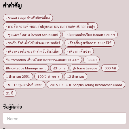
คำสำคัญ
- Smart Cage สำหรับสัตว์เลี้ยง
- การสังเคราะห์ พัฒนาวัสดุและกระบวนการผลิตเซรามิกขั้นสูง
- ชุดแพทย์ฉลาด (Smart Scrub Suit)
- ปลอกคออัจฉริยะ (Smart Collar)
- รถเข็นสัตว์เพื่อใช้ในโรงพยาบาลสัตว์
- วัสดุขั้นสูงเพื่อการประยุกต์ใช้
- เตียงตรวจไฮดรอลิกสำหรับสัตว์เลี้ยง
- เตียงผ่าตัดช้าง
“Automation เพื่อนวัตกรรมอาหารและเกษตร 4.0”
(CIRAD
(Knowledge Management
@Home
@Home League
000 คน
1 สิงหาคม 2551
100 ปี ชาตกาล
12 สิงหาคม
15 – 16 กุมภาพันธ์ 2558
2015 TRF-CHE-Scopus Young Researcher Award
21 ปี
ชื่อผู้ติดต่อ