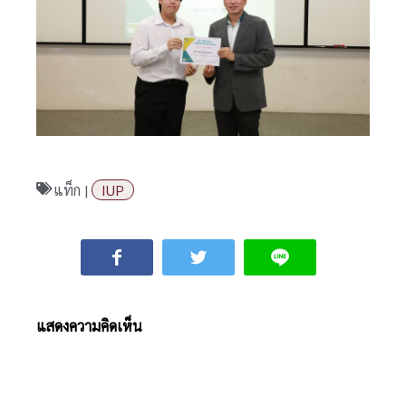
แท็ก |
IUP
แสดงความคิดเห็น