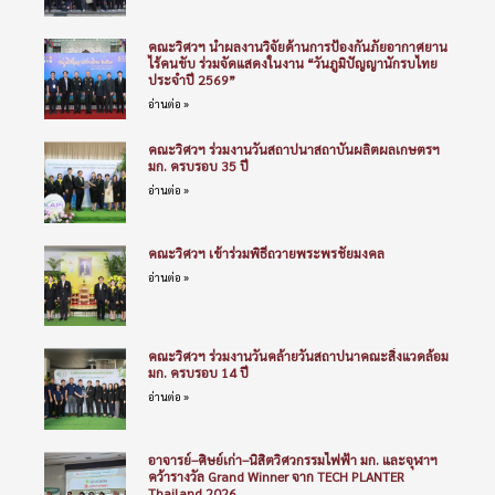
คณะวิศวฯ นำผลงานวิจัยด้านการป้องกันภัยอากาศยาน
ไร้คนขับ ร่วมจัดแสดงในงาน “วันภูมิปัญญานักรบไทย
ประจำปี 2569”
อ่านต่อ »
คณะวิศวฯ ร่วมงานวันสถาปนาสถาบันผลิตผลเกษตรฯ
มก. ครบรอบ 35 ปี
อ่านต่อ »
คณะวิศวฯ เข้าร่วมพิธีถวายพระพรชัยมงคล
อ่านต่อ »
คณะวิศวฯ ร่วมงานวันคล้ายวันสถาปนาคณะสิ่งแวดล้อม
มก. ครบรอบ 14 ปี
อ่านต่อ »
อาจารย์–ศิษย์เก่า–นิสิตวิศวกรรมไฟฟ้า มก. และจุฬาฯ
คว้ารางวัล Grand Winner จาก TECH PLANTER
Thailand 2026