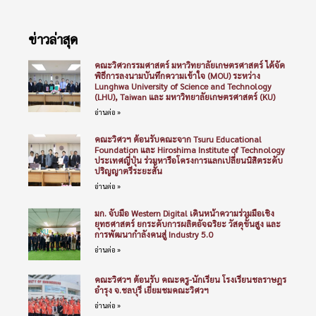
ข่าวล่าสุด
คณะวิศวกรรมศาสตร์ มหาวิทยาลัยเกษตรศาสตร์ ได้จัด
พิธีการลงนามบันทึกความเข้าใจ (MOU) ระหว่าง
Lunghwa University of Science and Technology
(LHU), Taiwan และ มหาวิทยาลัยเกษตรศาสตร์ (KU)
อ่านต่อ »
คณะวิศวฯ ต้อนรับคณะจาก Tsuru Educational
Foundation และ Hiroshima Institute of Technology
ประเทศญี่ปุ่น ร่วมหารือโครงการแลกเปลี่ยนนิสิตระดับ
ปริญญาตรีระยะสั้น
อ่านต่อ »
มก. จับมือ Western Digital เดินหน้าความร่วมมือเชิง
ยุทธศาสตร์ ยกระดับการผลิตอัจฉริยะ วัสดุขั้นสูง และ
การพัฒนากำลังคนสู่ Industry 5.0
อ่านต่อ »
คณะวิศวฯ ต้อนรับ คณะครู-นักเรียน โรงเรียนชลราษฎร
อำรุง จ.ชลบุรี เยี่ยมชมคณะวิศวฯ
อ่านต่อ »