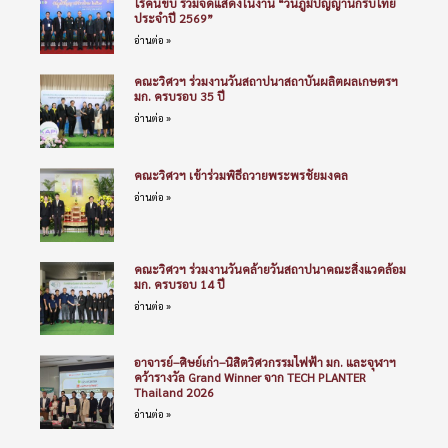
ไร้คนขับ ร่วมจัดแสดงในงาน “วันภูมิปัญญานักรบไทย
ประจำปี 2569”
อ่านต่อ »
คณะวิศวฯ ร่วมงานวันสถาปนาสถาบันผลิตผลเกษตรฯ
มก. ครบรอบ 35 ปี
อ่านต่อ »
คณะวิศวฯ เข้าร่วมพิธีถวายพระพรชัยมงคล
อ่านต่อ »
คณะวิศวฯ ร่วมงานวันคล้ายวันสถาปนาคณะสิ่งแวดล้อม
มก. ครบรอบ 14 ปี
อ่านต่อ »
อาจารย์–ศิษย์เก่า–นิสิตวิศวกรรมไฟฟ้า มก. และจุฬาฯ
คว้ารางวัล Grand Winner จาก TECH PLANTER
Thailand 2026
อ่านต่อ »