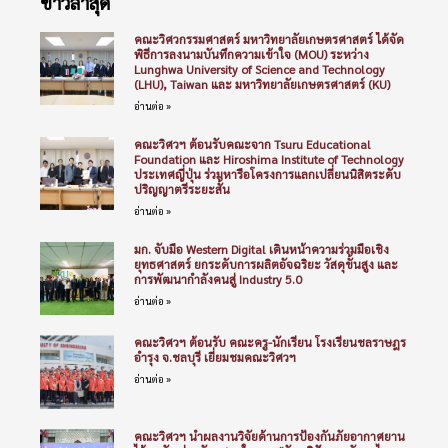
ข่าวล่าสุด
คณะวิศวกรรมศาสตร์ มหาวิทยาลัยเกษตรศาสตร์ ได้จัด
พิธีการลงนามบันทึกความเข้าใจ (MOU) ระหว่าง
Lunghwa University of Science and Technology
(LHU), Taiwan และ มหาวิทยาลัยเกษตรศาสตร์ (KU)
อ่านต่อ »
คณะวิศวฯ ต้อนรับคณะจาก Tsuru Educational
Foundation และ Hiroshima Institute of Technology
ประเทศญี่ปุ่น ร่วมหารือโครงการแลกเปลี่ยนนิสิตระดับ
ปริญญาตรีระยะสั้น
อ่านต่อ »
มก. จับมือ Western Digital เดินหน้าความร่วมมือเชิง
ยุทธศาสตร์ ยกระดับการผลิตอัจฉริยะ วัสดุขั้นสูง และ
การพัฒนากำลังคนสู่ Industry 5.0
อ่านต่อ »
คณะวิศวฯ ต้อนรับ คณะครู-นักเรียน โรงเรียนชลราษฎร
อำรุง จ.ชลบุรี เยี่ยมชมคณะวิศวฯ
อ่านต่อ »
คณะวิศวฯ นำผลงานวิจัยด้านการป้องกันภัยอากาศยาน