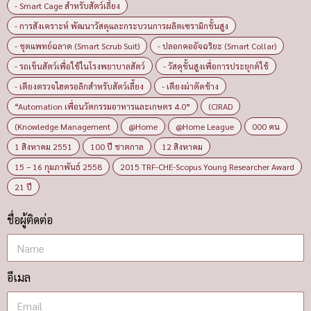
- Smart Cage สำหรับสัตว์เลี้ยง
- การสังเคราะห์ พัฒนาวัสดุและกระบวนการผลิตเซรามิกขั้นสูง
- ชุดแพทย์ฉลาด (Smart Scrub Suit)
- ปลอกคออัจฉริยะ (Smart Collar)
- รถเข็นสัตว์เพื่อใช้ในโรงพยาบาลสัตว์
- วัสดุขั้นสูงเพื่อการประยุกต์ใช้
- เตียงตรวจไฮดรอลิกสำหรับสัตว์เลี้ยง
- เตียงผ่าตัดช้าง
“Automation เพื่อนวัตกรรมอาหารและเกษตร 4.0”
(CIRAD
(Knowledge Management
@Home
@Home League
000 คน
1 สิงหาคม 2551
100 ปี ชาตกาล
12 สิงหาคม
15 – 16 กุมภาพันธ์ 2558
2015 TRF-CHE-Scopus Young Researcher Award
21 ปี
ชื่อผู้ติดต่อ
อีเมล