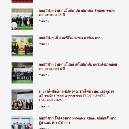
คณะวิศวฯ ร่วมงานวันสถาปนาสถาบันผลิตผลเกษตรฯ
มก. ครบรอบ 35 ปี
อ่านต่อ »
คณะวิศวฯ เข้าร่วมพิธีถวายพระพรชัยมงคล
อ่านต่อ »
คณะวิศวฯ ร่วมงานวันคล้ายวันสถาปนาคณะสิ่งแวดล้อม
มก. ครบรอบ 14 ปี
อ่านต่อ »
อาจารย์–ศิษย์เก่า–นิสิตวิศวกรรมไฟฟ้า มก. และจุฬาฯ
คว้ารางวัล Grand Winner จาก TECH PLANTER
Thailand 2026
อ่านต่อ »
คณะวิศวฯ จัดโครงการ i-Mentor: Clinic คลินิกเส้นทาง
สู่ตำแหน่งทางวิชาการ
อ่านต่อ »