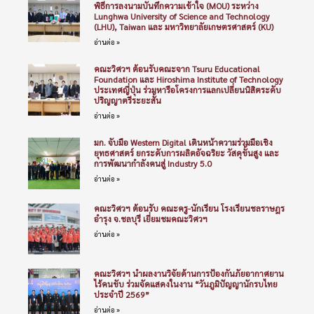
พิธีการลงนามบันทึกความเข้าใจ (MOU) ระหว่าง
Lunghwa University of Science and Technology
(LHU), Taiwan และ มหาวิทยาลัยเกษตรศาสตร์ (KU)
อ่านต่อ »
คณะวิศวฯ ต้อนรับคณะจาก Tsuru Educational
Foundation และ Hiroshima Institute of Technology
ประเทศญี่ปุ่น ร่วมหารือโครงการแลกเปลี่ยนนิสิตระดับ
ปริญญาตรีระยะสั้น
อ่านต่อ »
มก. จับมือ Western Digital เดินหน้าความร่วมมือเชิง
ยุทธศาสตร์ ยกระดับการผลิตอัจฉริยะ วัสดุขั้นสูง และ
การพัฒนากำลังคนสู่ Industry 5.0
อ่านต่อ »
คณะวิศวฯ ต้อนรับ คณะครู-นักเรียน โรงเรียนชลราษฎร
อำรุง จ.ชลบุรี เยี่ยมชมคณะวิศวฯ
อ่านต่อ »
คณะวิศวฯ นำผลงานวิจัยด้านการป้องกันภัยอากาศยาน
ไร้คนขับ ร่วมจัดแสดงในงาน “วันภูมิปัญญานักรบไทย
ประจำปี 2569”
อ่านต่อ »