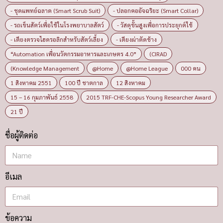
- ชุดแพทย์ฉลาด (Smart Scrub Suit)
- ปลอกคออัจฉริยะ (Smart Collar)
- รถเข็นสัตว์เพื่อใช้ในโรงพยาบาลสัตว์
- วัสดุขั้นสูงเพื่อการประยุกต์ใช้
- เตียงตรวจไฮดรอลิกสำหรับสัตว์เลี้ยง
- เตียงผ่าตัดช้าง
“Automation เพื่อนวัตกรรมอาหารและเกษตร 4.0”
(CIRAD
(Knowledge Management
@Home
@Home League
000 คน
1 สิงหาคม 2551
100 ปี ชาตกาล
12 สิงหาคม
15 – 16 กุมภาพันธ์ 2558
2015 TRF-CHE-Scopus Young Researcher Award
21 ปี
ชื่อผู้ติดต่อ
อีเมล
ข้อความ