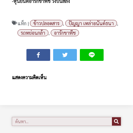
-หุ่นยนต์อารักขาพืช วิ่งบนสลิง
แท็ก |
ข้าวปลอดสาร
,
ปัญญา เหล่าอนันต์ธนา
,
รถหย่อนกล้า
,
อารักขาพืช
แสดงความคิดเห็น