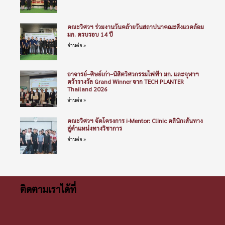
คณะวิศวฯ ร่วมงานวันคล้ายวันสถาปนาคณะสิ่งแวดล้อม
มก. ครบรอบ 14 ปี
อ่านต่อ »
อาจารย์–ศิษย์เก่า–นิสิตวิศวกรรมไฟฟ้า มก. และจุฬาฯ
คว้ารางวัล Grand Winner จาก TECH PLANTER
Thailand 2026
อ่านต่อ »
คณะวิศวฯ จัดโครงการ i-Mentor: Clinic คลินิกเส้นทาง
สู่ตำแหน่งทางวิชาการ
อ่านต่อ »
ติดตามเราได้ที่