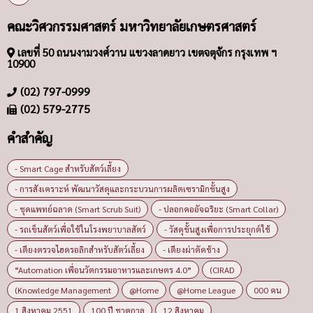
คณะวิศวกรรมศาสตร์ มหาวิทยาลัยเกษตรศาสตร์
เลขที่ 50 ถนนงามวงศ์วาน แขวงลาดยาว เขตจตุจักร กรุงเทพ ฯ
10900
(02) 797-0999
(02) 579-2775
คำสำคัญ
- Smart Cage สำหรับสัตว์เลี้ยง
- การสังเคราะห์ พัฒนาวัสดุและกระบวนการผลิตเซรามิกขั้นสูง
- ชุดแพทย์ฉลาด (Smart Scrub Suit)
- ปลอกคออัจฉริยะ (Smart Collar)
- รถเข็นสัตว์เพื่อใช้ในโรงพยาบาลสัตว์
- วัสดุขั้นสูงเพื่อการประยุกต์ใช้
- เตียงตรวจไฮดรอลิกสำหรับสัตว์เลี้ยง
- เตียงผ่าตัดช้าง
“Automation เพื่อนวัตกรรมอาหารและเกษตร 4.0”
(CIRAD
(Knowledge Management
@Home
@Home League
000 คน
1 สิงหาคม 2551
100 ปี ชาตกาล
12 สิงหาคม