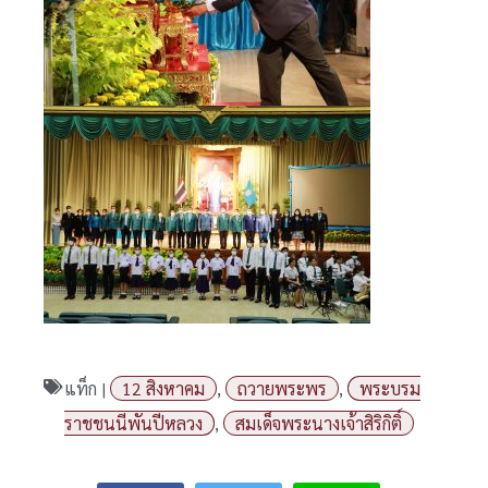
แท็ก |
12 สิงหาคม
,
ถวายพระพร
,
พระบรม
ราชชนนีพันปีหลวง
,
สมเด็จพระนางเจ้าสิริกิติ์