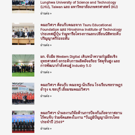
Lunghwa University of Science and Technology
(LHU), Taiwan และ มหาวิทยาลัยเกษตรศาสตร์ (KU)
อ่านต่อ »
คณะวิศวฯ ต้อนรับคณะจาก Tsuru Educational
Foundation และ Hiroshima Institute of Technology
ประเทศญี่ปุ่น ร่วมหารือโครงการแลกเปลี่ยนนิสิตระดับ
ปริญญาตรีระยะสั้น
อ่านต่อ »
มก. จับมือ Western Digital เดินหน้าความร่วมมือเชิง
ยุทธศาสตร์ ยกระดับการผลิตอัจฉริยะ วัสดุขั้นสูง และ
การพัฒนากำลังคนสู่ Industry 5.0
อ่านต่อ »
คณะวิศวฯ ต้อนรับ คณะครู-นักเรียน โรงเรียนชลราษฎร
อำรุง จ.ชลบุรี เยี่ยมชมคณะวิศวฯ
อ่านต่อ »
คณะวิศวฯ นำผลงานวิจัยด้านการป้องกันภัยอากาศยาน
ไร้คนขับ ร่วมจัดแสดงในงาน “วันภูมิปัญญานักรบไทย
ประจำปี 2569”
อ่านต่อ »