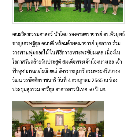
คณะวิศวกรรมศาสตร์ นำโดย รองศาสตราจารย์ ดร.พีรยุทธ์
ชาญเศรษฐิกุล คณบดี พร้อมด้วยคณาจารย์ บุคลากร ร่วม
วางพานพุ่มดอกไม้ ในพิธีถวายพระพรชัยมงคล เนื่องใน
โอกาสวันคล้ายวันประสูติ สมเด็จพระเจ้าน้องนางเธอ เจ้า
ฟ้าจุฬาภรณวลัยลักษณ์ อัครราชกุมารี กรมพระศรีสวางค
วัฒน วรขัตติยราชนารี วันที่ 4 กรกฎาคม 2565 ณ ห้อง
ประชุมสุธรรม อารีกุล อาคารสารนิเทศ 50 ปี มก.