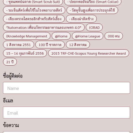
- ชุดแพทย์ฉลาด (Smart Scrub Suit)
- ปลอกคออัจฉริยะ (Smart Collar)
- รถเข็นสัตว์เพื่อใช้ในโรงพยาบาลสัตว์
- วัสดุขั้นสูงเพื่อการประยุกต์ใช้
- เตียงตรวจไฮดรอลิกสำหรับสัตว์เลี้ยง
- เตียงผ่าตัดช้าง
“Automation เพื่อนวัตกรรมอาหารและเกษตร 4.0”
(CIRAD
(Knowledge Management
@Home
@Home League
000 คน
1 สิงหาคม 2551
100 ปี ชาตกาล
12 สิงหาคม
15 – 16 กุมภาพันธ์ 2558
2015 TRF-CHE-Scopus Young Researcher Award
21 ปี
ชื่อผู้ติดต่อ
อีเมล
ข้อความ