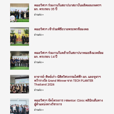
คณะวิศวฯ ร่วมงานวันสถาปนาสถาบันผลิตผลเกษตรฯ
มก. ครบรอบ 35 ปี
อ่านต่อ »
คณะวิศวฯ เข้าร่วมพิธีถวายพระพรชัยมงคล
อ่านต่อ »
คณะวิศวฯ ร่วมงานวันคล้ายวันสถาปนาคณะสิ่งแวดล้อม
มก. ครบรอบ 14 ปี
อ่านต่อ »
อาจารย์–ศิษย์เก่า–นิสิตวิศวกรรมไฟฟ้า มก. และจุฬาฯ
คว้ารางวัล Grand Winner จาก TECH PLANTER
Thailand 2026
อ่านต่อ »
คณะวิศวฯ จัดโครงการ i-Mentor: Clinic คลินิกเส้นทาง
สู่ตำแหน่งทางวิชาการ
อ่านต่อ »