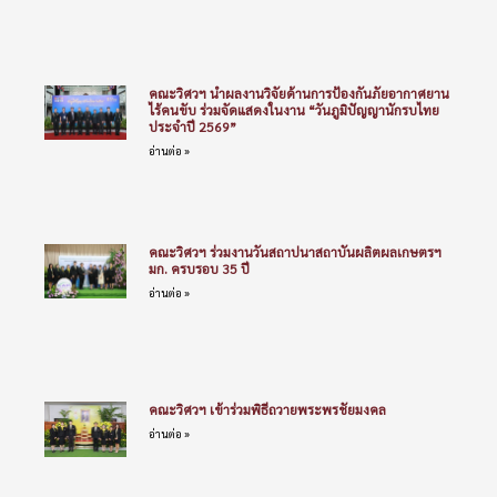
คณะวิศวฯ ร่วมงานวันสถาปนาสถาบันผลิตผลเกษตรฯ
มก. ครบรอบ 35 ปี
อ่านต่อ »
คณะวิศวฯ เข้าร่วมพิธีถวายพระพรชัยมงคล
อ่านต่อ »
คณะวิศวฯ ร่วมงานวันคล้ายวันสถาปนาคณะสิ่งแวดล้อม
มก. ครบรอบ 14 ปี
อ่านต่อ »
อาจารย์–ศิษย์เก่า–นิสิตวิศวกรรมไฟฟ้า มก. และจุฬาฯ
คว้ารางวัล Grand Winner จาก TECH PLANTER
Thailand 2026
อ่านต่อ »
คณะวิศวฯ จัดโครงการ i-Mentor: Clinic คลินิกเส้นทาง
สู่ตำแหน่งทางวิชาการ
อ่านต่อ »