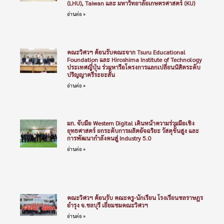
(LHU), Taiwan และ มหาวิทยาลัยเกษตรศาสตร์ (KU)
อ่านต่อ »
คณะวิศวฯ ต้อนรับคณะจาก Tsuru Educational
Foundation และ Hiroshima Institute of Technology
ประเทศญี่ปุ่น ร่วมหารือโครงการแลกเปลี่ยนนิสิตระดับ
ปริญญาตรีระยะสั้น
อ่านต่อ »
มก. จับมือ Western Digital เดินหน้าความร่วมมือเชิง
ยุทธศาสตร์ ยกระดับการผลิตอัจฉริยะ วัสดุขั้นสูง และ
การพัฒนากำลังคนสู่ Industry 5.0
อ่านต่อ »
คณะวิศวฯ ต้อนรับ คณะครู-นักเรียน โรงเรียนชลราษฎร
อำรุง จ.ชลบุรี เยี่ยมชมคณะวิศวฯ
อ่านต่อ »
คณะวิศวฯ นำผลงานวิจัยด้านการป้องกันภัยอากาศยาน
ไร้คนขับ ร่วมจัดแสดงในงาน “วันภูมิปัญญานักรบไทย
ประจำปี 2569”
อ่านต่อ »