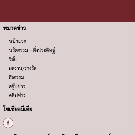
คณะวิศวกรรมศาสตร์ มหาวิทยาลัยเกษตรศาสตร์
เลขที่ 50 ถนนงามวงศ์วาน แขวงลาดยาว เขตจตุจักร กรุงเทพ ฯ
10900
(02) 797-0999
(02) 579-2775
คำสำคัญ
- Smart Cage สำหรับสัตว์เลี้ยง
- การสังเคราะห์ พัฒนาวัสดุและกระบวนการผลิตเซรามิกขั้นสูง
- ชุดแพทย์ฉลาด (Smart Scrub Suit)
- ปลอกคออัจฉริยะ (Smart Collar)
- รถเข็นสัตว์เพื่อใช้ในโรงพยาบาลสัตว์
- วัสดุขั้นสูงเพื่อการประยุกต์ใช้
- เตียงตรวจไฮดรอลิกสำหรับสัตว์เลี้ยง
- เตียงผ่าตัดช้าง
“Automation เพื่อนวัตกรรมอาหารและเกษตร 4.0”
(CIRAD
(Knowledge Management
@Home
@Home League
000 คน
1 สิงหาคม 2551
100 ปี ชาตกาล
12 สิงหาคม
15 – 16 กุมภาพันธ์ 2558
2015 TRF-CHE-Scopus Young Researcher Award