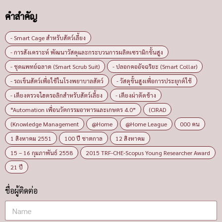
คำสำคัญ
- Smart Cage สำหรับสัตว์เลี้ยง
- การสังเคราะห์ พัฒนาวัสดุและกระบวนการผลิตเซรามิกขั้นสูง
- ชุดแพทย์ฉลาด (Smart Scrub Suit)
- ปลอกคออัจฉริยะ (Smart Collar)
- รถเข็นสัตว์เพื่อใช้ในโรงพยาบาลสัตว์
- วัสดุขั้นสูงเพื่อการประยุกต์ใช้
- เตียงตรวจไฮดรอลิกสำหรับสัตว์เลี้ยง
- เตียงผ่าตัดช้าง
“Automation เพื่อนวัตกรรมอาหารและเกษตร 4.0”
(CIRAD
(Knowledge Management
@Home
@Home League
000 คน
1 สิงหาคม 2551
100 ปี ชาตกาล
12 สิงหาคม
15 – 16 กุมภาพันธ์ 2558
2015 TRF-CHE-Scopus Young Researcher Award
21 ปี
ชื่อผู้ติดต่อ