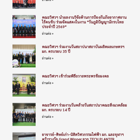
คณะวิศวฯ นำผลงานวิจัยด้านการป้องกันภัยอากาศยาน
ไร้คนขับ ร่วมจัดแสดงในงาน “วันภูมิปัญญานักรบไทย
ประจำปี 2569”
อ่านต่อ »
คณะวิศวฯ ร่วมงานวันสถาปนาสถาบันผลิตผลเกษตรฯ
มก. ครบรอบ 35 ปี
อ่านต่อ »
คณะวิศวฯ เข้าร่วมพิธีถวายพระพรชัยมงคล
อ่านต่อ »
คณะวิศวฯ ร่วมงานวันคล้ายวันสถาปนาคณะสิ่งแวดล้อม
มก. ครบรอบ 14 ปี
อ่านต่อ »
อาจารย์–ศิษย์เก่า–นิสิตวิศวกรรมไฟฟ้า มก. และจุฬาฯ
คว้ารางวัล Grand Winner จาก TECH PLANTER