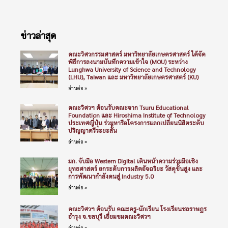
ข่าวล่าสุด
คณะวิศวกรรมศาสตร์ มหาวิทยาลัยเกษตรศาสตร์ ได้จัด
พิธีการลงนามบันทึกความเข้าใจ (MOU) ระหว่าง
Lunghwa University of Science and Technology
(LHU), Taiwan และ มหาวิทยาลัยเกษตรศาสตร์ (KU)
อ่านต่อ »
คณะวิศวฯ ต้อนรับคณะจาก Tsuru Educational
Foundation และ Hiroshima Institute of Technology
ประเทศญี่ปุ่น ร่วมหารือโครงการแลกเปลี่ยนนิสิตระดับ
ปริญญาตรีระยะสั้น
อ่านต่อ »
มก. จับมือ Western Digital เดินหน้าความร่วมมือเชิง
ยุทธศาสตร์ ยกระดับการผลิตอัจฉริยะ วัสดุขั้นสูง และ
การพัฒนากำลังคนสู่ Industry 5.0
อ่านต่อ »
คณะวิศวฯ ต้อนรับ คณะครู-นักเรียน โรงเรียนชลราษฎร
อำรุง จ.ชลบุรี เยี่ยมชมคณะวิศวฯ
อ่านต่อ »