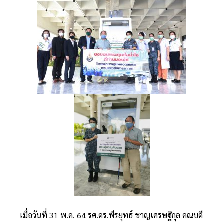
เมื่อวันที่ 31 พ.ค. 64 รศ.ดร.พีรยุทธ์ ชาญเศรษฐิกุล คณบดี