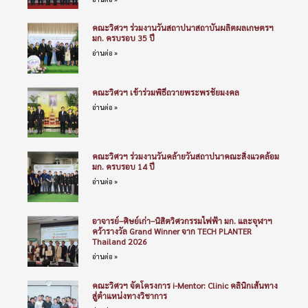
คณะวิศวฯ ร่วมงานวันสถาปนาสถาบันผลิตผลเกษตรฯ
มก. ครบรอบ 35 ปี
อ่านต่อ »
คณะวิศวฯ เข้าร่วมพิธีถวายพระพรชัยมงคล
อ่านต่อ »
คณะวิศวฯ ร่วมงานวันคล้ายวันสถาปนาคณะสิ่งแวดล้อม
มก. ครบรอบ 14 ปี
อ่านต่อ »
อาจารย์–ศิษย์เก่า–นิสิตวิศวกรรมไฟฟ้า มก. และจุฬาฯ
คว้ารางวัล Grand Winner จาก TECH PLANTER
Thailand 2026
อ่านต่อ »
คณะวิศวฯ จัดโครงการ i-Mentor: Clinic คลินิกเส้นทาง
สู่ตำแหน่งทางวิชาการ