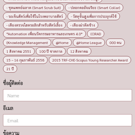
- ชุดแพทย์ฉลาด (Smart Scrub Suit)
- ปลอกคออัจฉริยะ (Smart Collar)
- รถเข็นสัตว์เพื่อใช้ในโรงพยาบาลสัตว์
- วัสดุขั้นสูงเพื่อการประยุกต์ใช้
- เตียงตรวจไฮดรอลิกสำหรับสัตว์เลี้ยง
- เตียงผ่าตัดช้าง
“Automation เพื่อนวัตกรรมอาหารและเกษตร 4.0”
(CIRAD
(Knowledge Management
@Home
@Home League
000 คน
1 สิงหาคม 2551
100 ปี ชาตกาล
12 สิงหาคม
15 – 16 กุมภาพันธ์ 2558
2015 TRF-CHE-Scopus Young Researcher Award
21 ปี
ชื่อผู้ติดต่อ
อีเมล
ข้อความ