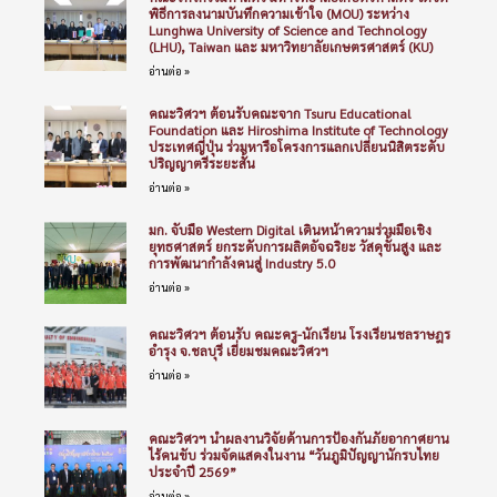
พิธีการลงนามบันทึกความเข้าใจ (MOU) ระหว่าง
Lunghwa University of Science and Technology
(LHU), Taiwan และ มหาวิทยาลัยเกษตรศาสตร์ (KU)
อ่านต่อ »
คณะวิศวฯ ต้อนรับคณะจาก Tsuru Educational
Foundation และ Hiroshima Institute of Technology
ประเทศญี่ปุ่น ร่วมหารือโครงการแลกเปลี่ยนนิสิตระดับ
ปริญญาตรีระยะสั้น
อ่านต่อ »
มก. จับมือ Western Digital เดินหน้าความร่วมมือเชิง
ยุทธศาสตร์ ยกระดับการผลิตอัจฉริยะ วัสดุขั้นสูง และ
การพัฒนากำลังคนสู่ Industry 5.0
อ่านต่อ »
คณะวิศวฯ ต้อนรับ คณะครู-นักเรียน โรงเรียนชลราษฎร
อำรุง จ.ชลบุรี เยี่ยมชมคณะวิศวฯ
อ่านต่อ »
คณะวิศวฯ นำผลงานวิจัยด้านการป้องกันภัยอากาศยาน
ไร้คนขับ ร่วมจัดแสดงในงาน “วันภูมิปัญญานักรบไทย
ประจำปี 2569”
อ่านต่อ »