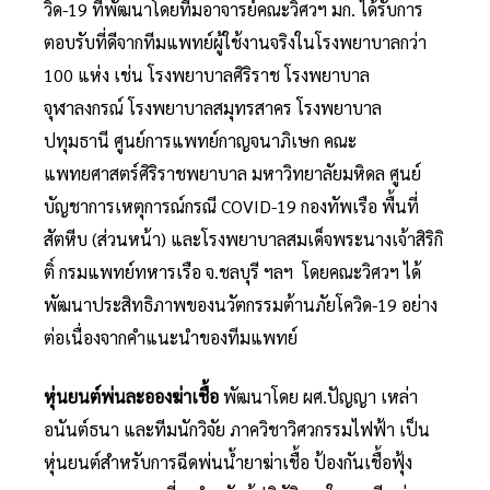
วิด-19 ที่พัฒนาโดยทีมอาจารย์คณะวิศวฯ มก. ได้รับการ
ตอบรับที่ดีจากทีมแพทย์ผู้ใช้งานจริงในโรงพยาบาลกว่า
100 แห่ง เช่น โรงพยาบาลศิริราช โรงพยาบาล
จุฬาลงกรณ์ โรงพยาบาลสมุทรสาคร โรงพยาบาล
ปทุมธานี ศูนย์การแพทย์กาญจนาภิเษก คณะ
แพทยศาสตร์ศิริราชพยาบาล มหาวิทยาลัยมหิดล ศูนย์
บัญชาการเหตุการณ์กรณี COVID-19 กองทัพเรือ พื้นที่
สัตหีบ (ส่วนหน้า) และโรงพยาบาลสมเด็จพระนางเจ้าสิริกิ
ติ์ กรมแพทย์ทหารเรือ จ.ชลบุรี ฯลฯ โดยคณะวิศวฯ ได้
พัฒนาประสิทธิภาพของนวัตกรรมต้านภัยโควิด-19 อย่าง
ต่อเนื่องจากคำแนะนำของทีมแพทย์
หุ่นยนต์พ่นละอองฆ่าเชื้อ
พัฒนาโดย ผศ.ปัญญา เหล่า
อนันต์ธนา และทีมนักวิจัย ภาควิชาวิศวกรรมไฟฟ้า เป็น
หุ่นยนต์สำหรับการฉีดพ่นน้ำยาฆ่าเชื้อ ป้องกันเชื้อฟุ้ง