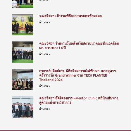
คณะวิศวฯ เข้าร่วมพิธีถวายพระพรชัยมงคล
อ่านต่อ »
คณะวิศวฯ ร่วมงานวันคล้ายวันสถาปนาคณะสิ่งแวดล้อม
มก. ครบรอบ 14 ปี
อ่านต่อ »
อาจารย์–ศิษย์เก่า–นิสิตวิศวกรรมไฟฟ้า มก. และจุฬาฯ
คว้ารางวัล Grand Winner จาก TECH PLANTER
Thailand 2026
อ่านต่อ »
คณะวิศวฯ จัดโครงการ i-Mentor: Clinic คลินิกเส้นทาง
สู่ตำแหน่งทางวิชาการ
อ่านต่อ »