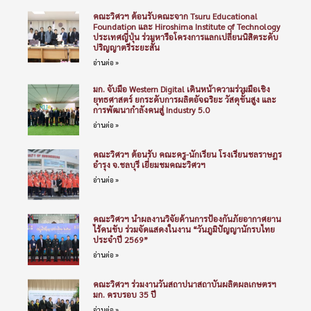
คณะวิศวฯ ต้อนรับคณะจาก Tsuru Educational
Foundation และ Hiroshima Institute of Technology
ประเทศญี่ปุ่น ร่วมหารือโครงการแลกเปลี่ยนนิสิตระดับ
ปริญญาตรีระยะสั้น
อ่านต่อ »
มก. จับมือ Western Digital เดินหน้าความร่วมมือเชิง
ยุทธศาสตร์ ยกระดับการผลิตอัจฉริยะ วัสดุขั้นสูง และ
การพัฒนากำลังคนสู่ Industry 5.0
อ่านต่อ »
คณะวิศวฯ ต้อนรับ คณะครู-นักเรียน โรงเรียนชลราษฎร
อำรุง จ.ชลบุรี เยี่ยมชมคณะวิศวฯ
อ่านต่อ »
คณะวิศวฯ นำผลงานวิจัยด้านการป้องกันภัยอากาศยาน
ไร้คนขับ ร่วมจัดแสดงในงาน “วันภูมิปัญญานักรบไทย
ประจำปี 2569”
อ่านต่อ »
คณะวิศวฯ ร่วมงานวันสถาปนาสถาบันผลิตผลเกษตรฯ
มก. ครบรอบ 35 ปี
อ่านต่อ »