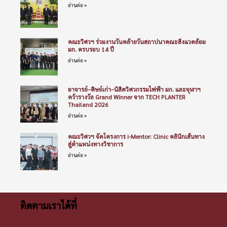
อ่านต่อ »
คณะวิศวฯ ร่วมงานวันคล้ายวันสถาปนาคณะสิ่งแวดล้อม
มก. ครบรอบ 14 ปี
อ่านต่อ »
อาจารย์–ศิษย์เก่า–นิสิตวิศวกรรมไฟฟ้า มก. และจุฬาฯ
คว้ารางวัล Grand Winner จาก TECH PLANTER
Thailand 2026
อ่านต่อ »
คณะวิศวฯ จัดโครงการ i-Mentor: Clinic คลินิกเส้นทาง
สู่ตำแหน่งทางวิชาการ
อ่านต่อ »
ติดตามเราได้ที่