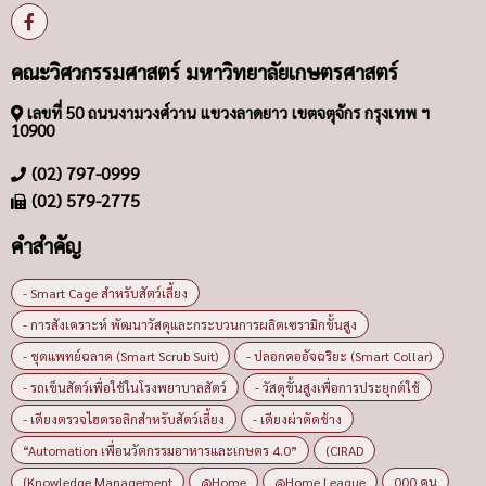
คณะวิศวกรรมศาสตร์ มหาวิทยาลัยเกษตรศาสตร์
เลขที่ 50 ถนนงามวงศ์วาน แขวงลาดยาว เขตจตุจักร กรุงเทพ ฯ
10900
(02) 797-0999
(02) 579-2775
คำสำคัญ
- Smart Cage สำหรับสัตว์เลี้ยง
- การสังเคราะห์ พัฒนาวัสดุและกระบวนการผลิตเซรามิกขั้นสูง
- ชุดแพทย์ฉลาด (Smart Scrub Suit)
- ปลอกคออัจฉริยะ (Smart Collar)
- รถเข็นสัตว์เพื่อใช้ในโรงพยาบาลสัตว์
- วัสดุขั้นสูงเพื่อการประยุกต์ใช้
- เตียงตรวจไฮดรอลิกสำหรับสัตว์เลี้ยง
- เตียงผ่าตัดช้าง
“Automation เพื่อนวัตกรรมอาหารและเกษตร 4.0”
(CIRAD
(Knowledge Management
@Home
@Home League
000 คน