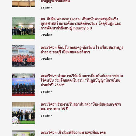
ปริญญาตรีระยะสั้น
อ่านต่อ »
มก. จับมือ Western Digital เดินหน้าความร่วมมือเชิง
ยุทธศาสตร์ ยกระดับการผลิตอัจฉริยะ วัสดุขั้นสูง และ
การพัฒนากำลังคนสู่ Industry 5.0
อ่านต่อ »
คณะวิศวฯ ต้อนรับ คณะครู-นักเรียน โรงเรียนชลราษฎร
อำรุง จ.ชลบุรี เยี่ยมชมคณะวิศวฯ
อ่านต่อ »
คณะวิศวฯ นำผลงานวิจัยด้านการป้องกันภัยอากาศยาน
ไร้คนขับ ร่วมจัดแสดงในงาน “วันภูมิปัญญานักรบไทย
ประจำปี 2569”
อ่านต่อ »
คณะวิศวฯ ร่วมงานวันสถาปนาสถาบันผลิตผลเกษตรฯ
มก. ครบรอบ 35 ปี
อ่านต่อ »
คณะวิศวฯ เข้าร่วมพิธีถวายพระพรชัยมงคล