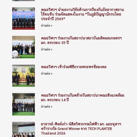
คณะวิศวฯ นำผลงานวิจัยด้านการป้องกันภัยอากาศยาน
ไร้คนขับ ร่วมจัดแสดงในงาน “วันภูมิปัญญานักรบไทย
ประจำปี 2569”
อ่านต่อ »
คณะวิศวฯ ร่วมงานวันสถาปนาสถาบันผลิตผลเกษตรฯ
มก. ครบรอบ 35 ปี
อ่านต่อ »
คณะวิศวฯ เข้าร่วมพิธีถวายพระพรชัยมงคล
อ่านต่อ »
คณะวิศวฯ ร่วมงานวันคล้ายวันสถาปนาคณะสิ่งแวดล้อม
มก. ครบรอบ 14 ปี
อ่านต่อ »
อาจารย์–ศิษย์เก่า–นิสิตวิศวกรรมไฟฟ้า มก. และจุฬาฯ
คว้ารางวัล Grand Winner จาก TECH PLANTER
Thailand 2026