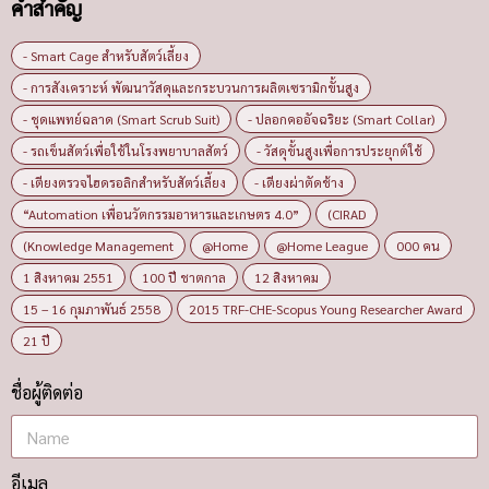
คำสำคัญ
- Smart Cage สำหรับสัตว์เลี้ยง
- การสังเคราะห์ พัฒนาวัสดุและกระบวนการผลิตเซรามิกขั้นสูง
- ชุดแพทย์ฉลาด (Smart Scrub Suit)
- ปลอกคออัจฉริยะ (Smart Collar)
- รถเข็นสัตว์เพื่อใช้ในโรงพยาบาลสัตว์
- วัสดุขั้นสูงเพื่อการประยุกต์ใช้
- เตียงตรวจไฮดรอลิกสำหรับสัตว์เลี้ยง
- เตียงผ่าตัดช้าง
“Automation เพื่อนวัตกรรมอาหารและเกษตร 4.0”
(CIRAD
(Knowledge Management
@Home
@Home League
000 คน
1 สิงหาคม 2551
100 ปี ชาตกาล
12 สิงหาคม
15 – 16 กุมภาพันธ์ 2558
2015 TRF-CHE-Scopus Young Researcher Award
21 ปี
ชื่อผู้ติดต่อ
อีเมล