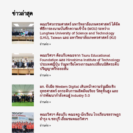
ข่าวล่าสุด
คณะวิศวกรรมศาสตร์ มหาวิทยาลัยเกษตรศาสตร์ ได้จัด
พิธีการลงนามบันทึกความเข้าใจ (MOU) ระหว่าง
Lunghwa University of Science and Technology
(LHU), Taiwan และ มหาวิทยาลัยเกษตรศาสตร์ (KU)
อ่านต่อ »
คณะวิศวฯ ต้อนรับคณะจาก Tsuru Educational
Foundation และ Hiroshima Institute of Technology
ประเทศญี่ปุ่น ร่วมหารือโครงการแลกเปลี่ยนนิสิตระดับ
ปริญญาตรีระยะสั้น
อ่านต่อ »
มก. จับมือ Western Digital เดินหน้าความร่วมมือเชิง
ยุทธศาสตร์ ยกระดับการผลิตอัจฉริยะ วัสดุขั้นสูง และ
การพัฒนากำลังคนสู่ Industry 5.0
อ่านต่อ »
คณะวิศวฯ ต้อนรับ คณะครู-นักเรียน โรงเรียนชลราษฎร
อำรุง จ.ชลบุรี เยี่ยมชมคณะวิศวฯ
อ่านต่อ »