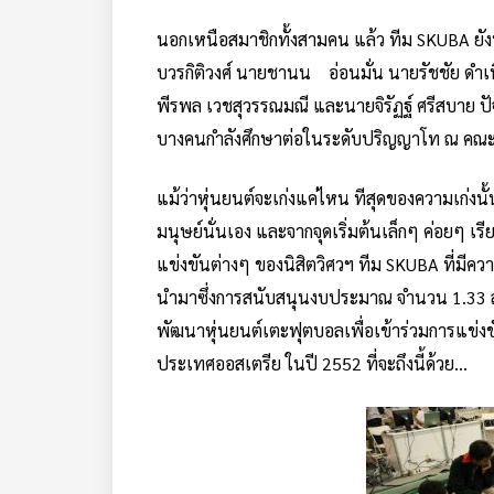
นอกเหนือสมาชิกทั้งสามคน แล้ว ทีม SKUBA ยังป
บวรกิติวงศ์ นายชานน อ่อนมั่น นายรัชชัย ดำเนิ
พีรพล เวชสุวรรณมณี และนายจิรัฏฐ์ ศรีสบาย ป
บางคนกำลังศึกษาต่อในระดับปริญญาโท ณ คณะ
แม้ว่าหุ่นยนต์จะเก่งแค่ไหน ทีสุดของความเก่ง
มนุษย์นั่นเอง และจากจุดเริ่มต้นเล็กๆ ค่อยๆ 
แข่งขันต่างๆ ของนิสิตวิศวฯ ทีม SKUBA ที่มีค
นำมาซึ่งการสนับสนุนงบประมาณ จำนวน 1.33 ล
พัฒนาหุ่นยนต์เตะฟุตบอลเพื่อเข้าร่วมการแข่งข
ประเทศออสเตรีย ในปี 2552 ที่จะถึงนี้ด้วย…