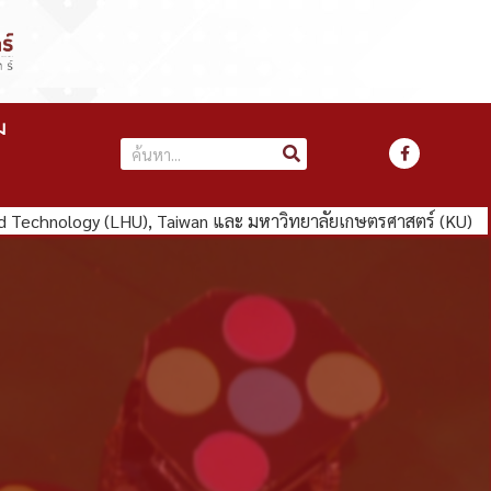
ม
echnology (LHU), Taiwan และ มหาวิทยาลัยเกษตรศาสตร์ (KU)
คณ