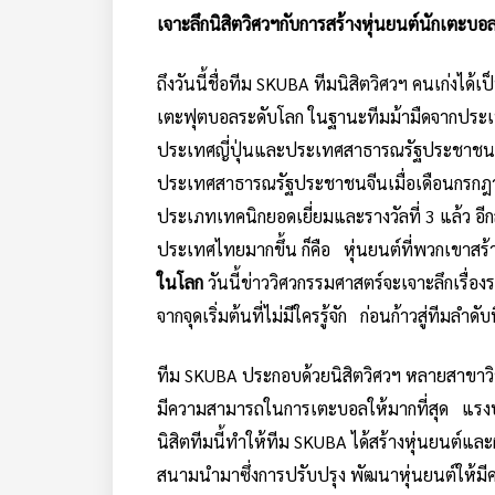
เจาะลึกนิสิตวิศวฯกับการสร้างหุ่นยนต์นักเตะบอลวิ
ถึงวันนี้ชื่อทีม SKUBA ทีมนิสิตวิศวฯ คนเก่งได
เตะฟุตบอลระดับโลก ในฐานะทีมม้ามืดจากประเทศไท
ประเทศญี่ปุ่นและประเทศสาธารณรัฐประชาชนจีน
ประเทศสาธารณรัฐประชาชนจีนเมื่อเดือนกรกฎาคม
ประเภทเทคนิกยอดเยี่ยมและรางวัลที่ 3 แล้ว อีกส
ประเทศไทยมากขึ้น ก็คือ หุ่นยนต์ที่พวกเขาสร้าง
ในโลก
วันนี้ข่าววิศวกรรมศาสตร์จะเจาะลึกเรื่อง
จากจุดเริ่มต้นที่ไม่มีใครรู้จัก ก่อนก้าวสู่ทีมล
ทีม SKUBA ประกอบด้วยนิสิตวิศวฯ หลายสาขาวิชา
มีความสามารถในการเตะบอลให้มากที่สุด แร
นิสิตทีมนี้ทำให้ทีม SKUBA ได้สร้างหุ่นยนต
สนามนำมาซึ่งการปรับปรุง พัฒนาหุ่นยนต์ให้มีค