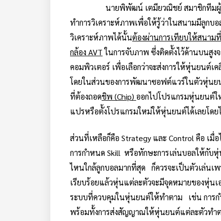
นายพิพัฒน์ เตมียวณิชย์ สมาชิกทีมผ
ทำการวิเคราะห์ภาพเพื่อให้รู้ว่าในสนามมีลูกบอ
วิเคราะห์ภาพได้นั้น
ต้องผ่านการเทียบให้สนามที
กล้อง
AVT
ในการจับภาพ ซึ่งติดตั้งไว้ด้านบนสู
คอมพิวเตอร์ เพื่อเลือกว่าจะส่งการให้หุ่นยนต์เ
โดยในส่วนของการพัฒนาซอฟต์แวร์ในตัวหุ่นยนต์ที
ที่ต้องถอด
ชิพ
(Chip)
ออกไปโปรแกรมหุ่นยนต์ใหม่
แปรหรือตั้งโปรแกรมใหม่ให้หุ่นยนต์ได้เลยโดย
ส่วนที่เหลือก็คือ Strategy และ Control คือ เม
การกำหนด Skill หรือทักษะการเล่นบอลให้กับหุ่
ไหนใกล้ลูกบอลมากที่สุด ก็ควรจะเป็นตัวเล่นเ
เรียบร้อยแล้วหุ่นแต่ละตัวจะมีจุดหมายของหุ่นเอ
ระบบที่ควบคุมในหุ่นยนต์ให้ทำตาม เช่น การกำ
พร้อมทั้งการส่งสัญญาณให้หุ่นยนต์แต่ละตัวทำ