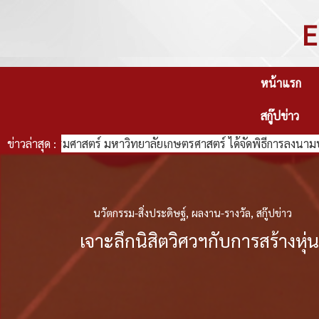
E
หน้าแรก
สกู๊ปข่าว
วิศวกรรมศาสตร์ มหาวิทยาลัยเกษตรศาสตร์ ได้จัดพิธีการลงนามบันทึ
ข่าวล่าสุด :
นวัตกรรม-สิ่งประดิษฐ์
,
ผลงาน-รางวัล
,
สกู๊ปข่าว
เจาะลึกนิสิตวิศวฯกับการสร้างหุ่น