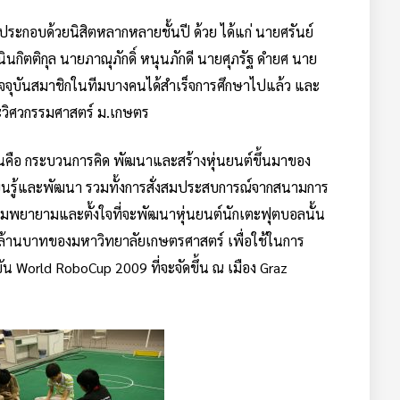
ระกอบด้วยนิสิตหลากหลายชั้นปี ด้วย ได้แก่ นายศรันย์
นกิตติกุล นายภาณุภักดิ์ หนุนภักดี นายศุภรัฐ ดำยศ นาย
ัจจุบันสมาชิกในทีมบางคนได้สำเร็จการศึกษาไปแล้ว และ
วิศวกรรมศาสตร์ ม.เกษตร
นั้นคือ กระบวนการคิด พัฒนาและสร้างหุ่นยนต์ขึ้นมาของ
เรียนรู้และพัฒนา รวมทั้งการสั่งสมประสบการณ์จากสนามการ
วามพยายามและตั้งใจที่จะพัฒนาหุ่นยนต์นักเตะฟุตบอลนั้น
้านบาทของมหาวิทยาลัยเกษตรศาสตร์ เพื่อใช้ในการ
ัน World RoboCup 2009 ที่จะจัดขึ้น ณ เมือง Graz