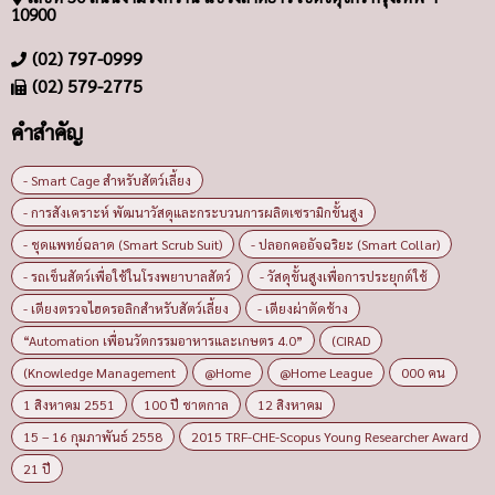
10900
(02) 797-0999
(02) 579-2775
คำสำคัญ
- Smart Cage สำหรับสัตว์เลี้ยง
- การสังเคราะห์ พัฒนาวัสดุและกระบวนการผลิตเซรามิกขั้นสูง
- ชุดแพทย์ฉลาด (Smart Scrub Suit)
- ปลอกคออัจฉริยะ (Smart Collar)
- รถเข็นสัตว์เพื่อใช้ในโรงพยาบาลสัตว์
- วัสดุขั้นสูงเพื่อการประยุกต์ใช้
- เตียงตรวจไฮดรอลิกสำหรับสัตว์เลี้ยง
- เตียงผ่าตัดช้าง
“Automation เพื่อนวัตกรรมอาหารและเกษตร 4.0”
(CIRAD
(Knowledge Management
@Home
@Home League
000 คน
1 สิงหาคม 2551
100 ปี ชาตกาล
12 สิงหาคม
15 – 16 กุมภาพันธ์ 2558
2015 TRF-CHE-Scopus Young Researcher Award
21 ปี