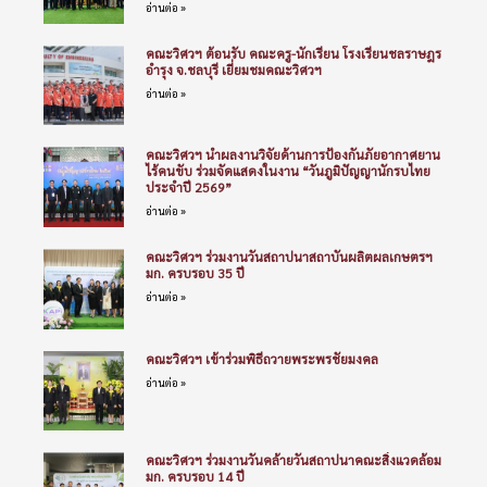
อ่านต่อ »
คณะวิศวฯ ต้อนรับ คณะครู-นักเรียน โรงเรียนชลราษฎร
อำรุง จ.ชลบุรี เยี่ยมชมคณะวิศวฯ
อ่านต่อ »
คณะวิศวฯ นำผลงานวิจัยด้านการป้องกันภัยอากาศยาน
ไร้คนขับ ร่วมจัดแสดงในงาน “วันภูมิปัญญานักรบไทย
ประจำปี 2569”
อ่านต่อ »
คณะวิศวฯ ร่วมงานวันสถาปนาสถาบันผลิตผลเกษตรฯ
มก. ครบรอบ 35 ปี
อ่านต่อ »
คณะวิศวฯ เข้าร่วมพิธีถวายพระพรชัยมงคล
อ่านต่อ »
คณะวิศวฯ ร่วมงานวันคล้ายวันสถาปนาคณะสิ่งแวดล้อม
มก. ครบรอบ 14 ปี