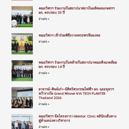
คณะวิศวฯ ร่วมงานวันสถาปนาสถาบันผลิตผลเกษตรฯ
มก. ครบรอบ 35 ปี
อ่านต่อ »
คณะวิศวฯ เข้าร่วมพิธีถวายพระพรชัยมงคล
อ่านต่อ »
คณะวิศวฯ ร่วมงานวันคล้ายวันสถาปนาคณะสิ่งแวดล้อม
มก. ครบรอบ 14 ปี
อ่านต่อ »
อาจารย์–ศิษย์เก่า–นิสิตวิศวกรรมไฟฟ้า มก. และจุฬาฯ
คว้ารางวัล Grand Winner จาก TECH PLANTER
Thailand 2026
อ่านต่อ »
คณะวิศวฯ จัดโครงการ i-Mentor: Clinic คลินิกเส้นทาง
สู่ตำแหน่งทางวิชาการ
อ่านต่อ »