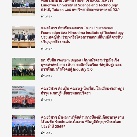
พิธีการลงนามบันทึกความเข้าใจ (MOU) ระหว่าง
Lunghwa University of Science and Technology
(LHU), Taiwan และ มหาวิทยาลัยเกษตรศาสตร์ (KU)
อ่านต่อ »
คณะวิศวฯ ต้อนรับคณะจาก Tsuru Educational
Foundation และ Hiroshima Institute of Technology
ประเทศญี่ปุ่น ร่วมหารือโครงการแลกเปลี่ยนนิสิตระดับ
ปริญญาตรีระยะสั้น
อ่านต่อ »
มก. จับมือ Western Digital เดินหน้าความร่วมมือเชิง
ยุทธศาสตร์ ยกระดับการผลิตอัจฉริยะ วัสดุขั้นสูง และ
การพัฒนากำลังคนสู่ Industry 5.0
อ่านต่อ »
คณะวิศวฯ ต้อนรับ คณะครู-นักเรียน โรงเรียนชลราษฎร
อำรุง จ.ชลบุรี เยี่ยมชมคณะวิศวฯ
อ่านต่อ »
คณะวิศวฯ นำผลงานวิจัยด้านการป้องกันภัยอากาศยาน
ไร้คนขับ ร่วมจัดแสดงในงาน “วันภูมิปัญญานักรบไทย
ประจำปี 2569”
อ่านต่อ »