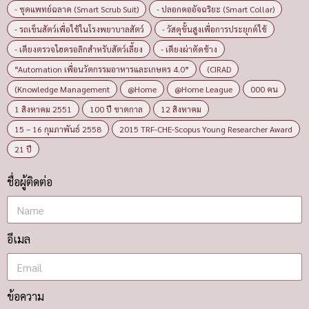
- ชุดแพทย์ฉลาด (Smart Scrub Suit)
- ปลอกคออัจฉริยะ (Smart Collar)
- รถเข็นสัตว์เพื่อใช้ในโรงพยาบาลสัตว์
- วัสดุขั้นสูงเพื่อการประยุกต์ใช้
- เตียงตรวจไฮดรอลิกสำหรับสัตว์เลี้ยง
- เตียงผ่าตัดช้าง
“Automation เพื่อนวัตกรรมอาหารและเกษตร 4.0”
(CIRAD
(Knowledge Management
@Home
@Home League
000 คน
1 สิงหาคม 2551
100 ปี ชาตกาล
12 สิงหาคม
15 – 16 กุมภาพันธ์ 2558
2015 TRF-CHE-Scopus Young Researcher Award
21 ปี
ชื่อผู้ติดต่อ
อีเมล
ข้อความ