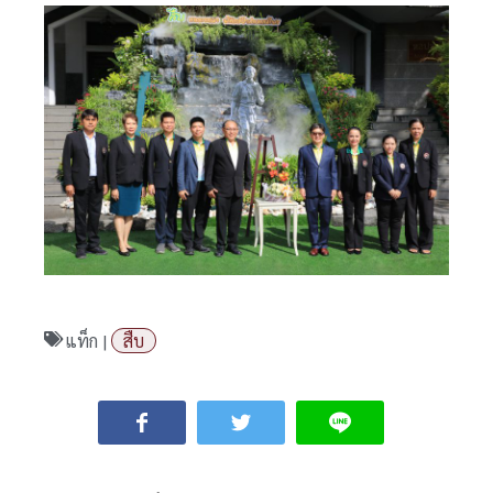
แท็ก |
สืบ