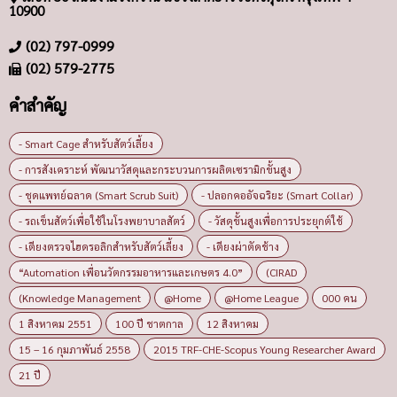
10900
(02) 797-0999
(02) 579-2775
คำสำคัญ
- Smart Cage สำหรับสัตว์เลี้ยง
- การสังเคราะห์ พัฒนาวัสดุและกระบวนการผลิตเซรามิกขั้นสูง
- ชุดแพทย์ฉลาด (Smart Scrub Suit)
- ปลอกคออัจฉริยะ (Smart Collar)
- รถเข็นสัตว์เพื่อใช้ในโรงพยาบาลสัตว์
- วัสดุขั้นสูงเพื่อการประยุกต์ใช้
- เตียงตรวจไฮดรอลิกสำหรับสัตว์เลี้ยง
- เตียงผ่าตัดช้าง
“Automation เพื่อนวัตกรรมอาหารและเกษตร 4.0”
(CIRAD
(Knowledge Management
@Home
@Home League
000 คน
1 สิงหาคม 2551
100 ปี ชาตกาล
12 สิงหาคม
15 – 16 กุมภาพันธ์ 2558
2015 TRF-CHE-Scopus Young Researcher Award
21 ปี