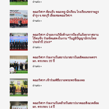
อ่านต่อ »
คณะวิศวฯ ต้อนรับ คณะครู-นักเรียน โรงเรียนชลราษฎร
อำรุง จ.ชลบุรี เยี่ยมชมคณะวิศวฯ
อ่านต่อ »
คณะวิศวฯ นำผลงานวิจัยด้านการป้องกันภัยอากาศยาน
ไร้คนขับ ร่วมจัดแสดงในงาน “วันภูมิปัญญานักรบไทย
ประจำปี 2569”
อ่านต่อ »
คณะวิศวฯ ร่วมงานวันสถาปนาสถาบันผลิตผลเกษตรฯ
มก. ครบรอบ 35 ปี
อ่านต่อ »
คณะวิศวฯ เข้าร่วมพิธีถวายพระพรชัยมงคล
อ่านต่อ »
คณะวิศวฯ ร่วมงานวันคล้ายวันสถาปนาคณะสิ่งแวดล้อม
มก. ครบรอบ 14 ปี