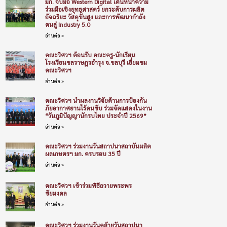
มก. จับมือ Western Digital เดินหน้าความ
ร่วมมือเชิงยุทธศาสตร์ ยกระดับการผลิต
อัจฉริยะ วัสดุขั้นสูง และการพัฒนากำลัง
คนสู่ Industry 5.0
อ่านต่อ »
คณะวิศวฯ ต้อนรับ คณะครู-นักเรียน
โรงเรียนชลราษฎรอำรุง จ.ชลบุรี เยี่ยมชม
คณะวิศวฯ
อ่านต่อ »
คณะวิศวฯ นำผลงานวิจัยด้านการป้องกัน
ภัยอากาศยานไร้คนขับ ร่วมจัดแสดงในงาน
“วันภูมิปัญญานักรบไทย ประจำปี 2569”
อ่านต่อ »
คณะวิศวฯ ร่วมงานวันสถาปนาสถาบันผลิต
ผลเกษตรฯ มก. ครบรอบ 35 ปี
อ่านต่อ »
คณะวิศวฯ เข้าร่วมพิธีถวายพระพร
ชัยมงคล
อ่านต่อ »
คณะวิศวฯ ร่วมงานวันคล้ายวันสถาปนา