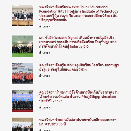
คณะวิศวฯ ต้อนรับคณะจาก Tsuru Educational
Foundation และ Hiroshima Institute of Technology
ประเทศญี่ปุ่น ร่วมหารือโครงการแลกเปลี่ยนนิสิตระดับ
ปริญญาตรีระยะสั้น
อ่านต่อ »
มก. จับมือ Western Digital เดินหน้าความร่วมมือเชิง
ยุทธศาสตร์ ยกระดับการผลิตอัจฉริยะ วัสดุขั้นสูง และ
การพัฒนากำลังคนสู่ Industry 5.0
อ่านต่อ »
คณะวิศวฯ ต้อนรับ คณะครู-นักเรียน โรงเรียนชลราษฎร
อำรุง จ.ชลบุรี เยี่ยมชมคณะวิศวฯ
อ่านต่อ »
คณะวิศวฯ นำผลงานวิจัยด้านการป้องกันภัยอากาศยาน
ไร้คนขับ ร่วมจัดแสดงในงาน “วันภูมิปัญญานักรบไทย
ประจำปี 2569”
อ่านต่อ »
คณะวิศวฯ ร่วมงานวันสถาปนาสถาบันผลิตผลเกษตรฯ
มก. ครบรอบ 35 ปี
อ่านต่อ »