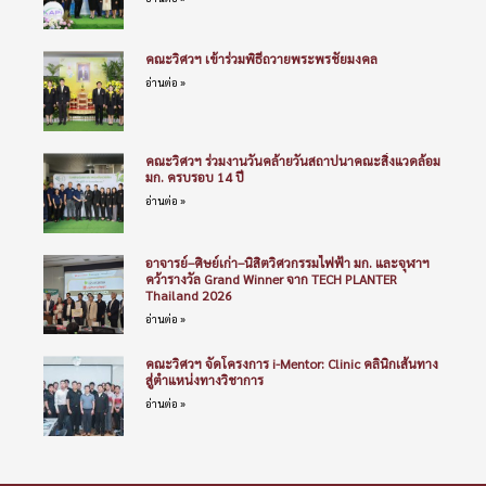
คณะวิศวฯ เข้าร่วมพิธีถวายพระพรชัยมงคล
อ่านต่อ »
คณะวิศวฯ ร่วมงานวันคล้ายวันสถาปนาคณะสิ่งแวดล้อม
มก. ครบรอบ 14 ปี
อ่านต่อ »
อาจารย์–ศิษย์เก่า–นิสิตวิศวกรรมไฟฟ้า มก. และจุฬาฯ
คว้ารางวัล Grand Winner จาก TECH PLANTER
Thailand 2026
อ่านต่อ »
คณะวิศวฯ จัดโครงการ i-Mentor: Clinic คลินิกเส้นทาง
สู่ตำแหน่งทางวิชาการ
อ่านต่อ »