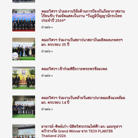
คณะวิศวฯ นำผลงานวิจัยด้านการป้องกันภัยอากาศยาน
ไร้คนขับ ร่วมจัดแสดงในงาน “วันภูมิปัญญานักรบไทย
ประจำปี 2569”
อ่านต่อ »
คณะวิศวฯ ร่วมงานวันสถาปนาสถาบันผลิตผลเกษตรฯ
มก. ครบรอบ 35 ปี
อ่านต่อ »
คณะวิศวฯ เข้าร่วมพิธีถวายพระพรชัยมงคล
อ่านต่อ »
คณะวิศวฯ ร่วมงานวันคล้ายวันสถาปนาคณะสิ่งแวดล้อม
มก. ครบรอบ 14 ปี
อ่านต่อ »
อาจารย์–ศิษย์เก่า–นิสิตวิศวกรรมไฟฟ้า มก. และจุฬาฯ
คว้ารางวัล Grand Winner จาก TECH PLANTER
Thailand 2026