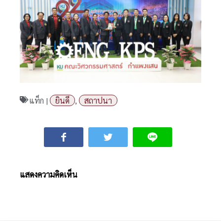
แท็ก |
ยินดี
,
สถาปนา
แสดงความคิดเห็น