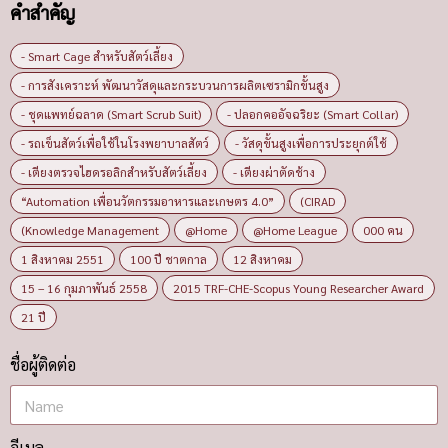
คำสำคัญ
- Smart Cage สำหรับสัตว์เลี้ยง
- การสังเคราะห์ พัฒนาวัสดุและกระบวนการผลิตเซรามิกขั้นสูง
- ชุดแพทย์ฉลาด (Smart Scrub Suit)
- ปลอกคออัจฉริยะ (Smart Collar)
- รถเข็นสัตว์เพื่อใช้ในโรงพยาบาลสัตว์
- วัสดุขั้นสูงเพื่อการประยุกต์ใช้
- เตียงตรวจไฮดรอลิกสำหรับสัตว์เลี้ยง
- เตียงผ่าตัดช้าง
“Automation เพื่อนวัตกรรมอาหารและเกษตร 4.0”
(CIRAD
(Knowledge Management
@Home
@Home League
000 คน
1 สิงหาคม 2551
100 ปี ชาตกาล
12 สิงหาคม
15 – 16 กุมภาพันธ์ 2558
2015 TRF-CHE-Scopus Young Researcher Award
21 ปี
ชื่อผู้ติดต่อ
อีเมล