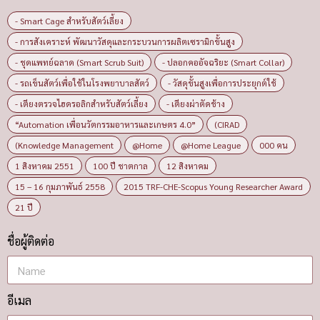
- Smart Cage สำหรับสัตว์เลี้ยง
- การสังเคราะห์ พัฒนาวัสดุและกระบวนการผลิตเซรามิกขั้นสูง
- ชุดแพทย์ฉลาด (Smart Scrub Suit)
- ปลอกคออัจฉริยะ (Smart Collar)
- รถเข็นสัตว์เพื่อใช้ในโรงพยาบาลสัตว์
- วัสดุขั้นสูงเพื่อการประยุกต์ใช้
- เตียงตรวจไฮดรอลิกสำหรับสัตว์เลี้ยง
- เตียงผ่าตัดช้าง
“Automation เพื่อนวัตกรรมอาหารและเกษตร 4.0”
(CIRAD
(Knowledge Management
@Home
@Home League
000 คน
1 สิงหาคม 2551
100 ปี ชาตกาล
12 สิงหาคม
15 – 16 กุมภาพันธ์ 2558
2015 TRF-CHE-Scopus Young Researcher Award
21 ปี
ชื่อผู้ติดต่อ
อีเมล