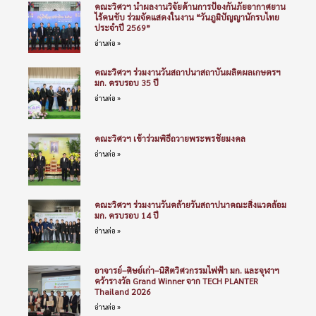
คณะวิศวฯ นำผลงานวิจัยด้านการป้องกันภัยอากาศยาน
ไร้คนขับ ร่วมจัดแสดงในงาน “วันภูมิปัญญานักรบไทย
ประจำปี 2569”
อ่านต่อ »
คณะวิศวฯ ร่วมงานวันสถาปนาสถาบันผลิตผลเกษตรฯ
มก. ครบรอบ 35 ปี
อ่านต่อ »
คณะวิศวฯ เข้าร่วมพิธีถวายพระพรชัยมงคล
อ่านต่อ »
คณะวิศวฯ ร่วมงานวันคล้ายวันสถาปนาคณะสิ่งแวดล้อม
มก. ครบรอบ 14 ปี
อ่านต่อ »
อาจารย์–ศิษย์เก่า–นิสิตวิศวกรรมไฟฟ้า มก. และจุฬาฯ
คว้ารางวัล Grand Winner จาก TECH PLANTER
Thailand 2026
อ่านต่อ »