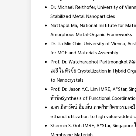
Dr. Michael Reithofer, University of Vien
Stabilized Metal Nanoparticles
Nattapol Ma, National Institute for Mate
Amorphous Metal-Organic Frameworks
Dr. Jia Min Chin, University of Vienna, Au
for MOF and Materials Assembly
Prof. Dr. Watcharaphol Paritmongkol คณ
เมธี ในหัวข้อ Crystallization in Hybrid O
to Nanocrystals
Prof. Dr. Jason Y.C. Lim IMRE, A*Star, Si
หัวข้อSynthesis of Functional Coordinati
อ.ดร.ธิดารัตน์ อิ่มเย็น ภาควิชาวิศวกรรมเค
ethanol utilization to high value-added 
Shermin S. Goh IMRE, A*Star, Singapore
Membrane Materials