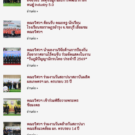
คนสู่ Industry 5.0
อ่านต่อ »
คณะวิศวฯ ต้อนรับ คณะครู-นักเรียน
โรงเรียนชลราษฎรอำรุง จ.ชลบุรี เยี่ยมชม
คณะวิศวฯ
อ่านต่อ »
คณะวิศวฯ นำผลงานวิจัยด้านการป้องกัน
ภัยอากาศยานไร้คนขับ ร่วมจัดแสดงในงาน
“วันภูมิปัญญานักรบไทย ประจำปี 2569”
อ่านต่อ »
คณะวิศวฯ ร่วมงานวันสถาปนาสถาบันผลิต
ผลเกษตรฯ มก. ครบรอบ 35 ปี
อ่านต่อ »
คณะวิศวฯ เข้าร่วมพิธีถวายพระพร
ชัยมงคล
อ่านต่อ »
คณะวิศวฯ ร่วมงานวันคล้ายวันสถาปนา
คณะสิ่งแวดล้อม มก. ครบรอบ 14 ปี
อ่านต่อ »