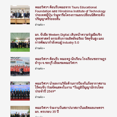
คณะวิศวฯ ต้อนรับคณะจาก Tsuru Educational
Foundation และ Hiroshima Institute of Technology
ประเทศญี่ปุ่น ร่วมหารือโครงการแลกเปลี่ยนนิสิตระดับ
ปริญญาตรีระยะสั้น
อ่านต่อ »
มก. จับมือ Western Digital เดินหน้าความร่วมมือเชิง
ยุทธศาสตร์ ยกระดับการผลิตอัจฉริยะ วัสดุขั้นสูง และ
การพัฒนากำลังคนสู่ Industry 5.0
อ่านต่อ »
คณะวิศวฯ ต้อนรับ คณะครู-นักเรียน โรงเรียนชลราษฎร
อำรุง จ.ชลบุรี เยี่ยมชมคณะวิศวฯ
อ่านต่อ »
คณะวิศวฯ นำผลงานวิจัยด้านการป้องกันภัยอากาศยาน
ไร้คนขับ ร่วมจัดแสดงในงาน “วันภูมิปัญญานักรบไทย
ประจำปี 2569”
อ่านต่อ »
คณะวิศวฯ ร่วมงานวันสถาปนาสถาบันผลิตผลเกษตรฯ
มก. ครบรอบ 35 ปี