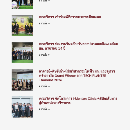
อ่านต่อ »
คณะวิศวฯ เข้าร่วมพิธีถวายพระพรชัยมงคล
อ่านต่อ »
คณะวิศวฯ ร่วมงานวันคล้ายวันสถาปนาคณะสิ่งแวดล้อม
มก. ครบรอบ 14 ปี
อ่านต่อ »
อาจารย์–ศิษย์เก่า–นิสิตวิศวกรรมไฟฟ้า มก. และจุฬาฯ
คว้ารางวัล Grand Winner จาก TECH PLANTER
Thailand 2026
อ่านต่อ »
คณะวิศวฯ จัดโครงการ i-Mentor: Clinic คลินิกเส้นทาง
สู่ตำแหน่งทางวิชาการ
อ่านต่อ »