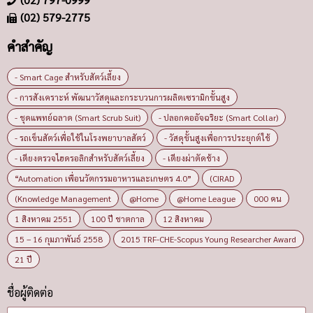
(02) 579-2775
คำสำคัญ
- Smart Cage สำหรับสัตว์เลี้ยง
- การสังเคราะห์ พัฒนาวัสดุและกระบวนการผลิตเซรามิกขั้นสูง
- ชุดแพทย์ฉลาด (Smart Scrub Suit)
- ปลอกคออัจฉริยะ (Smart Collar)
- รถเข็นสัตว์เพื่อใช้ในโรงพยาบาลสัตว์
- วัสดุขั้นสูงเพื่อการประยุกต์ใช้
- เตียงตรวจไฮดรอลิกสำหรับสัตว์เลี้ยง
- เตียงผ่าตัดช้าง
“Automation เพื่อนวัตกรรมอาหารและเกษตร 4.0”
(CIRAD
(Knowledge Management
@Home
@Home League
000 คน
1 สิงหาคม 2551
100 ปี ชาตกาล
12 สิงหาคม
15 – 16 กุมภาพันธ์ 2558
2015 TRF-CHE-Scopus Young Researcher Award
21 ปี
ชื่อผู้ติดต่อ