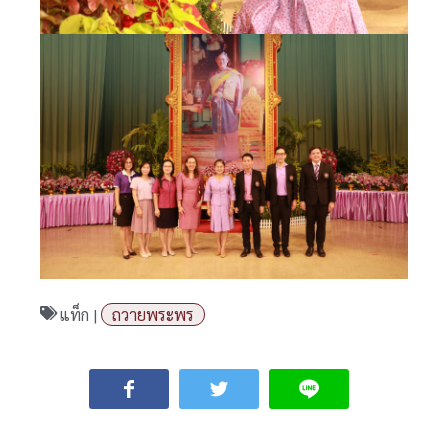
แท็ก |
ถวายพระพร