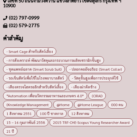
เลขที่ 50 ถนนงามวงศ์วาน แขวงลาดยาว เขตจตุจักร กรุงเทพ ฯ
10900
(02) 797-0999
(02) 579-2775
คำสำคัญ
- Smart Cage สำหรับสัตว์เลี้ยง
- การสังเคราะห์ พัฒนาวัสดุและกระบวนการผลิตเซรามิกขั้นสูง
- ชุดแพทย์ฉลาด (Smart Scrub Suit)
- ปลอกคออัจฉริยะ (Smart Collar)
- รถเข็นสัตว์เพื่อใช้ในโรงพยาบาลสัตว์
- วัสดุขั้นสูงเพื่อการประยุกต์ใช้
- เตียงตรวจไฮดรอลิกสำหรับสัตว์เลี้ยง
- เตียงผ่าตัดช้าง
“Automation เพื่อนวัตกรรมอาหารและเกษตร 4.0”
(CIRAD
(Knowledge Management
@Home
@Home League
000 คน
1 สิงหาคม 2551
100 ปี ชาตกาล
12 สิงหาคม
15 – 16 กุมภาพันธ์ 2558
2015 TRF-CHE-Scopus Young Researcher Award
21 ปี