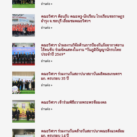
อ่านต่อ »
คณะวิศวฯ ต้อนรับ คณะครู-นักเรียน โรงเรียนชลราษฎร
อำรุง จ.ชลบุรี เยี่ยมชมคณะวิศวฯ
อ่านต่อ »
คณะวิศวฯ นำผลงานวิจัยด้านการป้องกันภัยอากาศยาน
ไร้คนขับ ร่วมจัดแสดงในงาน “วันภูมิปัญญานักรบไทย
ประจำปี 2569”
อ่านต่อ »
คณะวิศวฯ ร่วมงานวันสถาปนาสถาบันผลิตผลเกษตรฯ
มก. ครบรอบ 35 ปี
อ่านต่อ »
คณะวิศวฯ เข้าร่วมพิธีถวายพระพรชัยมงคล
อ่านต่อ »
คณะวิศวฯ ร่วมงานวันคล้ายวันสถาปนาคณะสิ่งแวดล้อม
มก. ครบรอบ 14 ปี