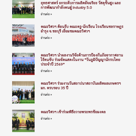
ยุทธศาสตร์ ยกระดับการผลิตอัจฉริยะ วัสดุขั้นสูง และ
การพัฒนากำลังคนสู่ Industry 5.0
อ่านต่อ »
คณะวิศวฯ ต้อนรับ คณะครู-นักเรียน โรงเรียนชลราษฎร
อำรุง จ.ชลบุรี เยี่ยมชมคณะวิศวฯ
อ่านต่อ »
คณะวิศวฯ นำผลงานวิจัยด้านการป้องกันภัยอากาศยาน
ไร้คนขับ ร่วมจัดแสดงในงาน “วันภูมิปัญญานักรบไทย
ประจำปี 2569”
อ่านต่อ »
คณะวิศวฯ ร่วมงานวันสถาปนาสถาบันผลิตผลเกษตรฯ
มก. ครบรอบ 35 ปี
อ่านต่อ »
คณะวิศวฯ เข้าร่วมพิธีถวายพระพรชัยมงคล
อ่านต่อ »