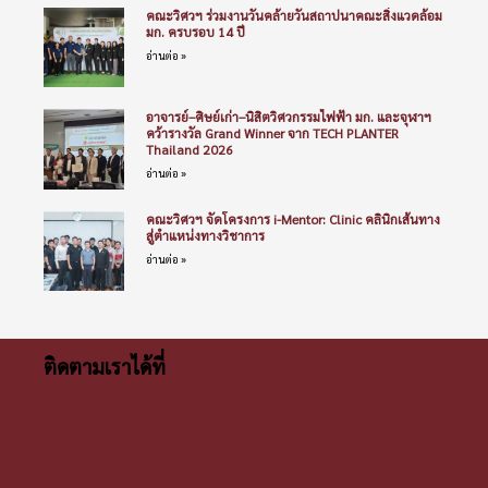
คณะวิศวฯ ร่วมงานวันคล้ายวันสถาปนาคณะสิ่งแวดล้อม
มก. ครบรอบ 14 ปี
อ่านต่อ »
อาจารย์–ศิษย์เก่า–นิสิตวิศวกรรมไฟฟ้า มก. และจุฬาฯ
คว้ารางวัล Grand Winner จาก TECH PLANTER
Thailand 2026
อ่านต่อ »
คณะวิศวฯ จัดโครงการ i-Mentor: Clinic คลินิกเส้นทาง
สู่ตำแหน่งทางวิชาการ
อ่านต่อ »
ติดตามเราได้ที่