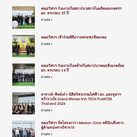
คณะวิศวฯ ร่วมงานวันสถาปนาสถาบันผลิตผลเกษตรฯ
มก. ครบรอบ 35 ปี
อ่านต่อ »
คณะวิศวฯ เข้าร่วมพิธีถวายพระพรชัยมงคล
อ่านต่อ »
คณะวิศวฯ ร่วมงานวันคล้ายวันสถาปนาคณะสิ่งแวดล้อม
มก. ครบรอบ 14 ปี
อ่านต่อ »
อาจารย์–ศิษย์เก่า–นิสิตวิศวกรรมไฟฟ้า มก. และจุฬาฯ
คว้ารางวัล Grand Winner จาก TECH PLANTER
Thailand 2026
อ่านต่อ »
คณะวิศวฯ จัดโครงการ i-Mentor: Clinic คลินิกเส้นทาง
สู่ตำแหน่งทางวิชาการ
อ่านต่อ »