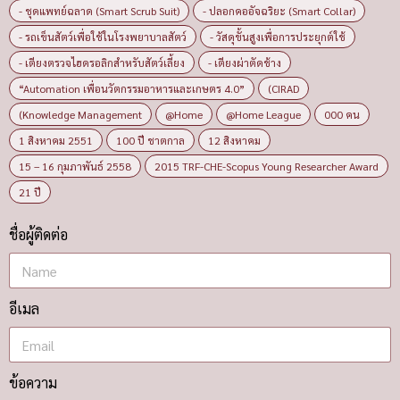
- ชุดแพทย์ฉลาด (Smart Scrub Suit)
- ปลอกคออัจฉริยะ (Smart Collar)
- รถเข็นสัตว์เพื่อใช้ในโรงพยาบาลสัตว์
- วัสดุขั้นสูงเพื่อการประยุกต์ใช้
- เตียงตรวจไฮดรอลิกสำหรับสัตว์เลี้ยง
- เตียงผ่าตัดช้าง
“Automation เพื่อนวัตกรรมอาหารและเกษตร 4.0”
(CIRAD
(Knowledge Management
@Home
@Home League
000 คน
1 สิงหาคม 2551
100 ปี ชาตกาล
12 สิงหาคม
15 – 16 กุมภาพันธ์ 2558
2015 TRF-CHE-Scopus Young Researcher Award
21 ปี
ชื่อผู้ติดต่อ
อีเมล
ข้อความ