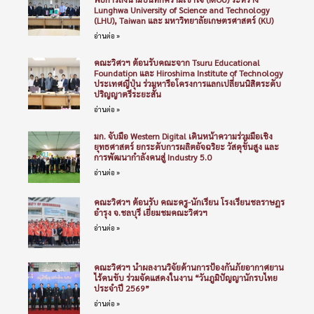
Lunghwa University of Science and Technology
(LHU), Taiwan และ มหาวิทยาลัยเกษตรศาสตร์ (KU)
อ่านต่อ »
คณะวิศวฯ ต้อนรับคณะจาก Tsuru Educational
Foundation และ Hiroshima Institute of Technology
ประเทศญี่ปุ่น ร่วมหารือโครงการแลกเปลี่ยนนิสิตระดับ
ปริญญาตรีระยะสั้น
อ่านต่อ »
มก. จับมือ Western Digital เดินหน้าความร่วมมือเชิง
ยุทธศาสตร์ ยกระดับการผลิตอัจฉริยะ วัสดุขั้นสูง และ
การพัฒนากำลังคนสู่ Industry 5.0
อ่านต่อ »
คณะวิศวฯ ต้อนรับ คณะครู-นักเรียน โรงเรียนชลราษฎร
อำรุง จ.ชลบุรี เยี่ยมชมคณะวิศวฯ
อ่านต่อ »
คณะวิศวฯ นำผลงานวิจัยด้านการป้องกันภัยอากาศยาน
ไร้คนขับ ร่วมจัดแสดงในงาน “วันภูมิปัญญานักรบไทย
ประจำปี 2569”
อ่านต่อ »