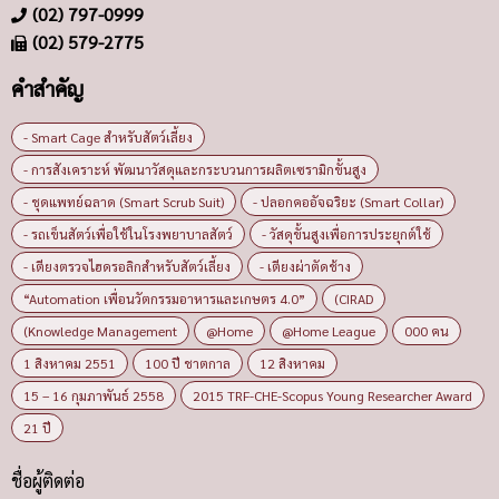
(02) 797-0999
(02) 579-2775
คำสำคัญ
- Smart Cage สำหรับสัตว์เลี้ยง
- การสังเคราะห์ พัฒนาวัสดุและกระบวนการผลิตเซรามิกขั้นสูง
- ชุดแพทย์ฉลาด (Smart Scrub Suit)
- ปลอกคออัจฉริยะ (Smart Collar)
- รถเข็นสัตว์เพื่อใช้ในโรงพยาบาลสัตว์
- วัสดุขั้นสูงเพื่อการประยุกต์ใช้
- เตียงตรวจไฮดรอลิกสำหรับสัตว์เลี้ยง
- เตียงผ่าตัดช้าง
“Automation เพื่อนวัตกรรมอาหารและเกษตร 4.0”
(CIRAD
(Knowledge Management
@Home
@Home League
000 คน
1 สิงหาคม 2551
100 ปี ชาตกาล
12 สิงหาคม
15 – 16 กุมภาพันธ์ 2558
2015 TRF-CHE-Scopus Young Researcher Award
21 ปี
ชื่อผู้ติดต่อ