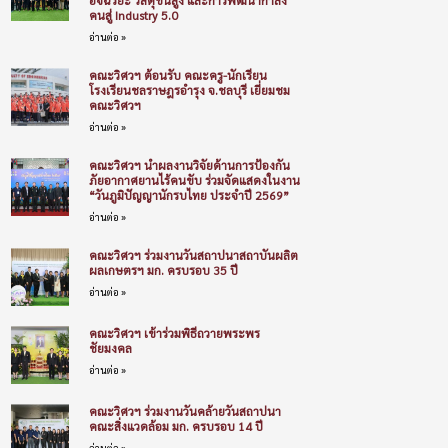
คนสู่ Industry 5.0
อ่านต่อ »
คณะวิศวฯ ต้อนรับ คณะครู-นักเรียน
โรงเรียนชลราษฎรอำรุง จ.ชลบุรี เยี่ยมชม
คณะวิศวฯ
อ่านต่อ »
คณะวิศวฯ นำผลงานวิจัยด้านการป้องกัน
ภัยอากาศยานไร้คนขับ ร่วมจัดแสดงในงาน
“วันภูมิปัญญานักรบไทย ประจำปี 2569”
อ่านต่อ »
คณะวิศวฯ ร่วมงานวันสถาปนาสถาบันผลิต
ผลเกษตรฯ มก. ครบรอบ 35 ปี
อ่านต่อ »
คณะวิศวฯ เข้าร่วมพิธีถวายพระพร
ชัยมงคล
อ่านต่อ »
คณะวิศวฯ ร่วมงานวันคล้ายวันสถาปนา
คณะสิ่งแวดล้อม มก. ครบรอบ 14 ปี
อ่านต่อ »