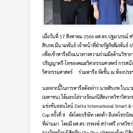
เมื่อวันที่ 17 สิงหาคม 2566 ผศ.ดร.ปฐมาภรณ์ ศ
สิรภพ มีนามพันธ์ เจ้าหน้าที่ฝ่ายรัฐกิจสัมพันธ
เพื่อเข้าหารือถึงแนวทางความร่วมมือด้านวิชา
ปริญญาตรี-โทของคณะวิศวกรรมศาสตร์ การสนับ
วิศวกรรมศาสตร์ ร่วมหารือ จัดขึ้น ณ ห้องประ
นอกจากนี้ในการหารือดังกล่าว นายสิรภพ ในนาม
(มหาชน) ได้มอบโล่รางวัลแก่นิสิตภาควิชาวิศวกร
แข่งขันออนไลน์ Delta International Smart & 
Cup ครั้งที่ 8 จัดโดยบริษัท เดลต้า อีเลคโทรนิ
ที่ผ่านมา โดยมี ผศ.ดร.วรพงษ์ สว่างศรี ภาควิชา
รางวัลพร้อมนิสิตทีม Olo Plus ประกอบด้วย นิสิ