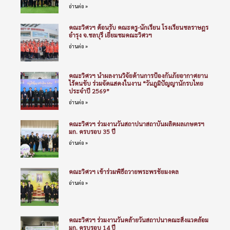
อ่านต่อ »
คณะวิศวฯ ต้อนรับ คณะครู-นักเรียน โรงเรียนชลราษฎร
อำรุง จ.ชลบุรี เยี่ยมชมคณะวิศวฯ
อ่านต่อ »
คณะวิศวฯ นำผลงานวิจัยด้านการป้องกันภัยอากาศยาน
ไร้คนขับ ร่วมจัดแสดงในงาน “วันภูมิปัญญานักรบไทย
ประจำปี 2569”
อ่านต่อ »
คณะวิศวฯ ร่วมงานวันสถาปนาสถาบันผลิตผลเกษตรฯ
มก. ครบรอบ 35 ปี
อ่านต่อ »
คณะวิศวฯ เข้าร่วมพิธีถวายพระพรชัยมงคล
อ่านต่อ »
คณะวิศวฯ ร่วมงานวันคล้ายวันสถาปนาคณะสิ่งแวดล้อม
มก. ครบรอบ 14 ปี