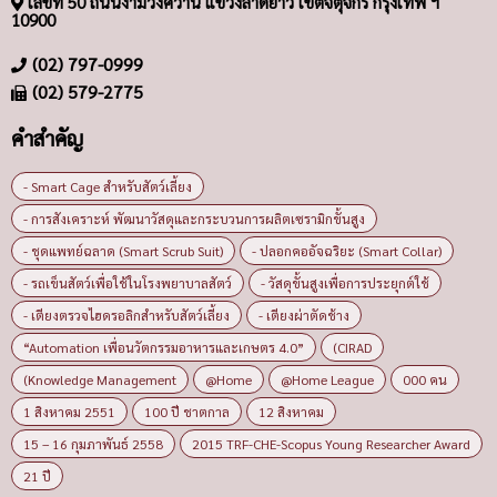
เลขที่ 50 ถนนงามวงศ์วาน แขวงลาดยาว เขตจตุจักร กรุงเทพ ฯ
10900
(02) 797-0999
(02) 579-2775
คำสำคัญ
- Smart Cage สำหรับสัตว์เลี้ยง
- การสังเคราะห์ พัฒนาวัสดุและกระบวนการผลิตเซรามิกขั้นสูง
- ชุดแพทย์ฉลาด (Smart Scrub Suit)
- ปลอกคออัจฉริยะ (Smart Collar)
- รถเข็นสัตว์เพื่อใช้ในโรงพยาบาลสัตว์
- วัสดุขั้นสูงเพื่อการประยุกต์ใช้
- เตียงตรวจไฮดรอลิกสำหรับสัตว์เลี้ยง
- เตียงผ่าตัดช้าง
“Automation เพื่อนวัตกรรมอาหารและเกษตร 4.0”
(CIRAD
(Knowledge Management
@Home
@Home League
000 คน
1 สิงหาคม 2551
100 ปี ชาตกาล
12 สิงหาคม
15 – 16 กุมภาพันธ์ 2558
2015 TRF-CHE-Scopus Young Researcher Award
21 ปี