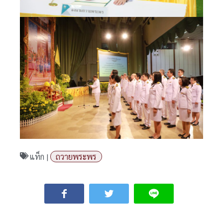
แท็ก |
ถวายพระพร