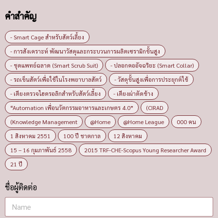
คำสำคัญ
- Smart Cage สำหรับสัตว์เลี้ยง
- การสังเคราะห์ พัฒนาวัสดุและกระบวนการผลิตเซรามิกขั้นสูง
- ชุดแพทย์ฉลาด (Smart Scrub Suit)
- ปลอกคออัจฉริยะ (Smart Collar)
- รถเข็นสัตว์เพื่อใช้ในโรงพยาบาลสัตว์
- วัสดุขั้นสูงเพื่อการประยุกต์ใช้
- เตียงตรวจไฮดรอลิกสำหรับสัตว์เลี้ยง
- เตียงผ่าตัดช้าง
“Automation เพื่อนวัตกรรมอาหารและเกษตร 4.0”
(CIRAD
(Knowledge Management
@Home
@Home League
000 คน
1 สิงหาคม 2551
100 ปี ชาตกาล
12 สิงหาคม
15 – 16 กุมภาพันธ์ 2558
2015 TRF-CHE-Scopus Young Researcher Award
21 ปี
ชื่อผู้ติดต่อ