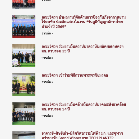
คณะวิศวฯ นำผลงานวิจัยด้านการป้องกันภัยอากาศยาน
ไร้คนขับ ร่วมจัดแสดงในงาน “วันภูมิปัญญานักรบไทย
ประจำปี 2569”
อ่านต่อ »
คณะวิศวฯ ร่วมงานวันสถาปนาสถาบันผลิตผลเกษตรฯ
มก. ครบรอบ 35 ปี
อ่านต่อ »
คณะวิศวฯ เข้าร่วมพิธีถวายพระพรชัยมงคล
อ่านต่อ »
คณะวิศวฯ ร่วมงานวันคล้ายวันสถาปนาคณะสิ่งแวดล้อม
มก. ครบรอบ 14 ปี
อ่านต่อ »
อาจารย์–ศิษย์เก่า–นิสิตวิศวกรรมไฟฟ้า มก. และจุฬาฯ
คว้ารางวัล Grand Winner จาก TECH PLANTER