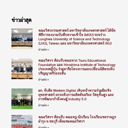
ข่าวล่าสุด
คณะวิศวกรรมศาสตร์ มหาวิทยาลัยเกษตรศาสตร์ ได้จัด
พิธีการลงนามบันทึกความเข้าใจ (MOU) ระหว่าง
Lunghwa University of Science and Technology
(LHU), Taiwan และ มหาวิทยาลัยเกษตรศาสตร์ (KU)
อ่านต่อ »
คณะวิศวฯ ต้อนรับคณะจาก Tsuru Educational
Foundation และ Hiroshima Institute of Technology
ประเทศญี่ปุ่น ร่วมหารือโครงการแลกเปลี่ยนนิสิตระดับ
ปริญญาตรีระยะสั้น
อ่านต่อ »
มก. จับมือ Western Digital เดินหน้าความร่วมมือเชิง
ยุทธศาสตร์ ยกระดับการผลิตอัจฉริยะ วัสดุขั้นสูง และ
การพัฒนากำลังคนสู่ Industry 5.0
อ่านต่อ »
คณะวิศวฯ ต้อนรับ คณะครู-นักเรียน โรงเรียนชลราษฎร
อำรุง จ.ชลบุรี เยี่ยมชมคณะวิศวฯ
อ่านต่อ »