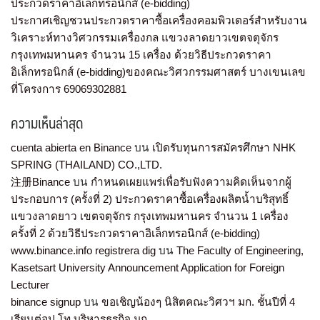
ประกวดราคาอิเล็กทรอนิกส์ (e-bidding)
ประกาศเชิญชวนประกวดราคาซื้อเครื่องคอมพิวเตอร์สำหรับงาน
วิเคราะห์ทางวิศวกรรมเครื่องกล แขวงลาดยาวเขตจตุจักร
กรุงเทพมหานคร จำนวน 15 เครื่อง ด้วยวิธีประกวดราคา
อิเล็กทรอนิกส์ (e-bidding)ของคณะวิศวกรรมศาสตร์ บางเขนเลข
ที่โครงการ 69069302881
ความเห็นล่าสุด
cuenta abierta en Binance
บน
เปิดรับทุนการสมัครศึกษา NHK
SPRING (THAILAND) CO.,LTD.
注册Binance
บน
กำหนดเผยแพร่เพื่อรับฟังความคิดเห็นจากผู้
ประกอบการ (ครั้งที่ 2) ประกวดราคาซื้อเครื่องผลิตน้ำบริสุทธิ์
แขวงลาดยาว เขตจตุจักร กรุงเทพมหานคร จำนวน 1 เครื่อง
ครั้งที่ 2 ด้วยวิธีประกวดราคาอิเล็กทรอนิกส์ (e-bidding)
www.binance.info registrera dig
บน
The Faculty of Engineering,
Kasetsart University Announcement Application for Foreign
Lecturer
binance signup
บน
ขอเชิญน้องๆ นิสิตคณะวิศวฯ มก. ชั้นปีที่ 4
เรียนต่อป.โท บริหารธุรกิจ มก.