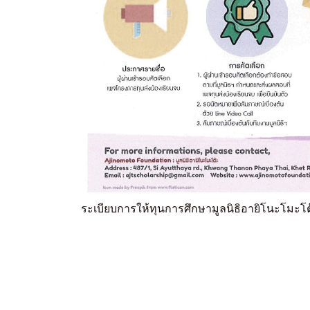
ระเบียบการให้ทุนการศึกษามูลนิธิอายิโนะโมะโต